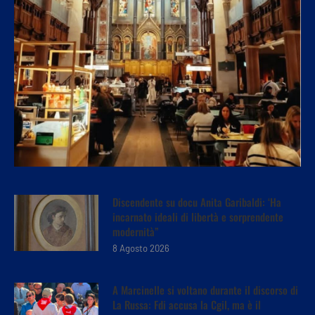
Discendente su docu Anita Garibaldi: ‘Ha
incarnato ideali di libertà e sorprendente
modernità”
8 Agosto 2026
A Marcinelle si voltano durante il discorso di
La Russa: Fdi accusa la Cgil, ma è il