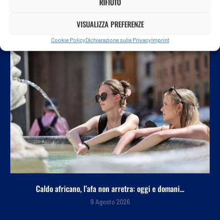
RIFIUTO
POTREBBE ANCHE PIACERTI
VISUALIZZA PREFERENZE
Cookie Policy
Dichiarazione sulla Privacy
Imprint
Caldo africano, l’afa non arretra: oggi e domani...
9 Agosto 2026