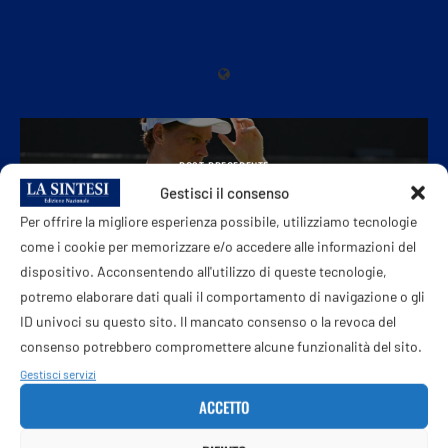
POST PRECEDENTE
Wimbledon, il programma di oggi: da Djokovic a Sinner,
Gestisci il consenso
tutti i match e dove vederli
Per offrire la migliore esperienza possibile, utilizziamo tecnologie
come i cookie per memorizzare e/o accedere alle informazioni del
dispositivo. Acconsentendo all'utilizzo di queste tecnologie,
potremo elaborare dati quali il comportamento di navigazione o gli
ID univoci su questo sito. Il mancato consenso o la revoca del
PROSSIMO POST
consenso potrebbero compromettere alcune funzionalità del sito.
Vasco: “Kom… plimenti a Ultimo, ogni record è fatto per
essere battuto”
Gestisci servizi
ACCETTO