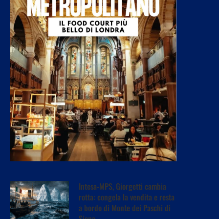
Intesa-MPS, Giorgetti cambia
rotta: congela la vendita e resta
a bordo di Monte dei Paschi di
Siena