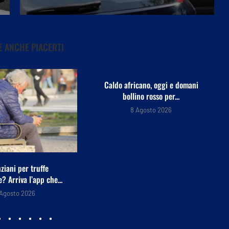
 ANCHE PIACERTI
icano, oggi e domani
ino rosso per...
 Agosto 2026
Fulmine colpisce scout su Monte
Livata: grave un...
7 Agosto 2026