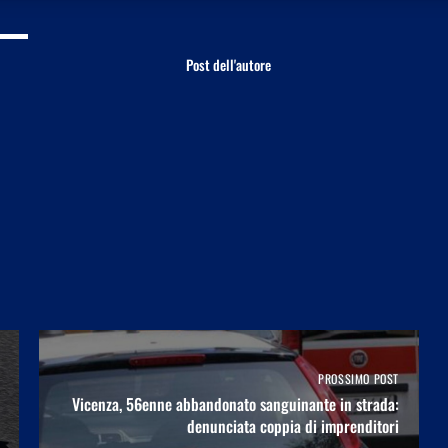
Post dell'autore
PROSSIMO POST
Vicenza, 56enne abbandonato sanguinante in strada:
denunciata coppia di imprenditori