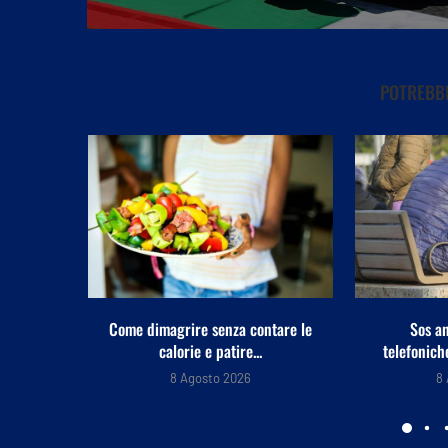
POTREBBE
Caldo afr
boll
8
tare le
Sos anziani per truffe
telefoniche? Arriva l’app che...
8 Agosto 2026