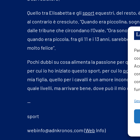
Quello tra Elisabetta e gli
sport
equestri, del resto, 
al contrario è cresciuto. “Quando era piccolina, sog
dalle tribune che circondano l’Ovale, “Ora sono stat
quando era piccola, fra gli 11 e i 13 anni, sarebbe
stat
molto felice”.
Per
coo
Pochi dubbi su cosa alimenta la passione per questa di
Acc
per cui io ho iniziato questo sport, per cui lo
porto
av
com
mia figlia, quello per i cavalli è un amore incondiz
co
quale livelli, ma arrivare bene, dove può il mio caval
fun
Gest
—
sport
webinfo@adnkronos.com (
Web
Info)