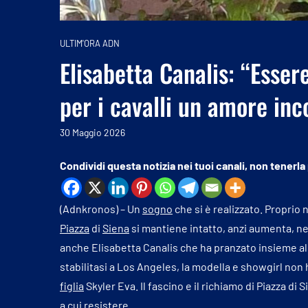
ULTIM'ORA ADN
Elisabetta Canalis: “Esser
per i cavalli un amore inc
30 Maggio 2026
Condividi questa notizia nei tuoi canali, non tenerla
(Adnkronos) – Un
sogno
che si è realizzato. Proprio 
Piazza
di
Siena
si mantiene intatto, anzi aumenta, nel
anche Elisabetta Canalis che ha pranzato insieme a
stabilitasi a Los Angeles, la modella e showgirl non h
figlia
Skyler Eva. Il fascino e il richiamo di Piazza di
a cui resistere.