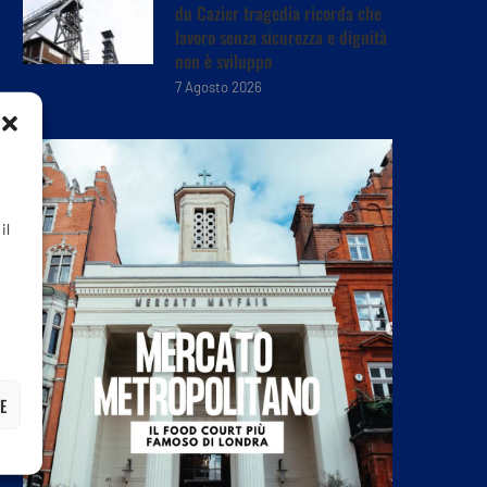
du Cazier tragedia ricorda che
lavoro senza sicurezza e dignità
non è sviluppo
7 Agosto 2026
il
E