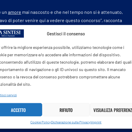
è un
amore
mai nascosto e che nel tempo non si è attenuato,
navo di poter venire qui a vedere questo concorso”, racconta
a invitata in grande stile e se questa cosa fosse successa
Gestisci il consenso
o
un sogno: eccomi qua, il mio sogno si è avverato. Ne sono
 offrire la migliore esperienza possibile, utilizziamo tecnologie come i
kie per memorizzare e/o accedere alle informazioni del dispositivo.
sciplina di Elisabetta. “I cavalli. Sono il motivo principale
onsentendo all'utilizzo di queste tecnologie, potremo elaborare dati quali 
anti…”, sottolinea parlando con EquTv, “L’ho trasmesso a
portamento di navigazione o gli ID univoci su questo sito. Il mancato
ionato…A me non interessa andare avanti o arrivare a chissà
nsenso o la revoca del consenso potrebbero compromettere alcune
lo e dove posso io”.
zionalità del sito.
isci servizi
ACCETTO
RIFIUTO
VISUALIZZA PREFERENZ
Cookie Policy
Dichiarazione sulla Privacy
Imprint