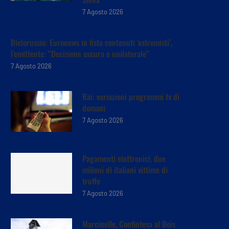
7 Agosto 2026
Bielorussia: Euronews in lista contenuti ‘estremisti’,
l’emittente: “Decisione oscura e unilaterale”
7 Agosto 2026
Rai: variazioni programmi tv di
domani
7 Agosto 2026
Pagamenti elettronici, due
milioni di italiani vittime di
truffe
7 Agosto 2026
Marcinelle, Confintesa al Bois