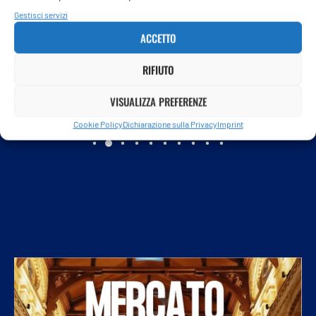
Gestisci servizi
ACCETTO
RIFIUTO
“Voglio giocare con le donne nella WNba”, l’annuncio...
7 Agosto 2026
VISUALIZZA PREFERENZE
Cookie Policy
Dichiarazione sulla Privacy
Imprint