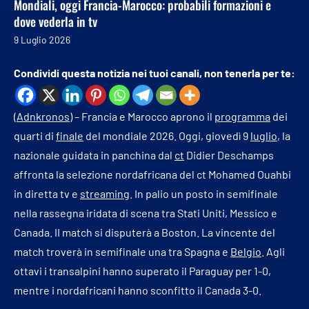
Mondiali, oggi Francia-Marocco: probabili formazioni e
dove vederla in tv
9 Luglio 2026
Condividi questa notizia nei tuoi canali, non tenerla per te:
(
Adnkronos
) – Francia e Marocco aprono il
programma
dei
quarti di
finale
del mondiale 2026. Oggi, giovedì 9
luglio
, la
nazionale guidata in panchina dal
ct
Didier Deschamps
affronta la selezione nordafricana del ct Mohamed Ouahbi
in diretta tv e
streaming
. In palio un posto in semifinale
nella rassegna iridata di scena tra Stati Uniti, Messico e
Canada. II match si disputerà a Boston. La vincente del
match troverà in semifinale una tra Spagna e
Belgio
. Agli
ottavi i transalpini hanno superato il Paraguay per 1-0,
mentre i nordafricani hanno sconfitto il Canada 3-0.