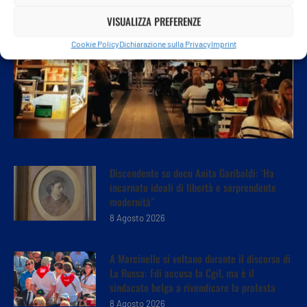
VISUALIZZA PREFERENZE
Cookie Policy
Dichiarazione sulla Privacy
Imprint
Discendente su docu Anita Garibaldi: ‘Ha
incarnato ideali di libertà e sorprendente
modernità”
8 Agosto 2026
A Marcinelle si voltano durante il discorso di
La Russa: Fdi accusa la Cgil, ma è il
sindacato belga a rivendicare la protesta
8 Agosto 2026