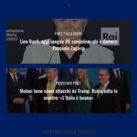
POST PRECEDENTE
Lino Banfi, oggi spegne 90 candeline: chi è davvero
Pasquale Zagaria
PROSSIMO POST
Meloni teme nuovi attacchi da Trump. Rubio evita lo
scontro: «L’Italia è buona»
POTREBBE ANCHE PIACERTI