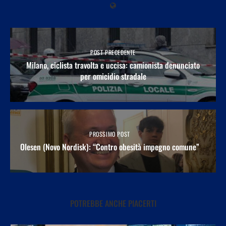
POST PRECEDENTE
Milano, ciclista travolta e uccisa: camionista denunciato
per omicidio stradale
PROSSIMO POST
Olesen (Novo Nordisk): “Contro obesità impegno comune”
POTREBBE ANCHE PIACERTI