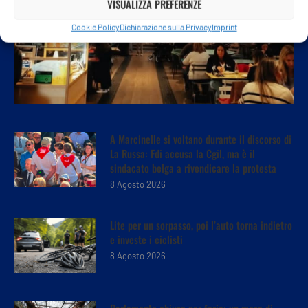
VISUALIZZA PREFERENZE
Cookie Policy
Dichiarazione sulla Privacy
Imprint
A Marcinelle si voltano durante il discorso di
La Russa: Fdi accusa la Cgil, ma è il
sindacato belga a rivendicare la protesta
8 Agosto 2026
Lite per un sorpasso, poi l’auto torna indietro
e investe i ciclisti
8 Agosto 2026
Parlamento chiuso per ferie: un mese di