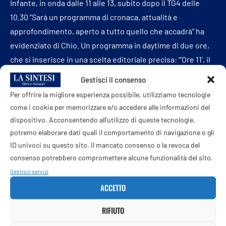
Infante, in onda dalle 11 alle 13, subito dopo il TG4 delle
10.30 “Sarà un programma di cronaca, attualità e
approfondimento, aperto a tutto quello che accadrà” ha
evidenziato di Chio. Un programma in daytime di due ore,
che si inserisce in una scelta editoriale precisa: “‘Ore 11’, il
titolo che abbiamo scelto, è un progetto sperimentale,
Gestisci il consenso
una mossa coraggiosa. Il TG4 darà il via alla giornata alle
Per offrire la migliore esperienza possibile, utilizziamo tecnologie
10.30 del mattino e poi, praticamente fino a notte fonda,
come i cookie per memorizzare e/o accedere alle informazioni del
fatta eccezione per ‘La signora in giallo’ e Forum, che
dispositivo. Acconsentendo all'utilizzo di queste tecnologie,
continuano a registrare ottimi ascolti, la rete sarà quasi
potremo elaborare dati quali il comportamento di navigazione o gli
interamente dedicata all’informazione”. Infante sarà
ID univoci su questo sito. Il mancato consenso o la revoca del
consenso potrebbero compromettere alcune funzionalità del sito.
protagonista anche di un nuovo programma, il martedì
sera, il cui nome non è stato svelato.
Gestisci servizi
ACCETTO
Per quanto riguarda gli obiettivi, “non ci diamo target
particolari. Ci piace sperimentare e vedere come risponde
RIFIUTO
il pubblico. Per Natale tireremo le somme” ha aggiunto