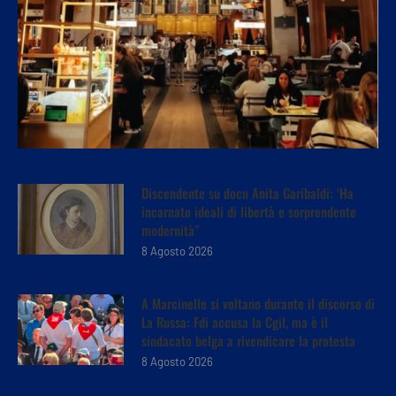
Discendente su docu Anita Garibaldi: ‘Ha
incarnato ideali di libertà e sorprendente
modernità”
8 Agosto 2026
A Marcinelle si voltano durante il discorso di
La Russa: Fdi accusa la Cgil, ma è il
sindacato belga a rivendicare la protesta
8 Agosto 2026