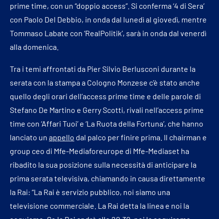
prime time, con un “doppio access”. Si conferma ‘4 di Sera’
con Paolo Del Debbio, in onda dal lunedì al giovedì, mentre
Tommaso Labate con ‘RealPolitik’, sarà in onda dal venerdì
alla domenica.
Tra i temi affrontati da Pier Silvio Berlusconi durante la
serata con la stampa a Cologno Monzese c’è stato anche
quello degli orari dell’access prime time e delle parole di
Stefano De Martino e Gerry Scotti, rivali nell’access prime
time con ‘Affari Tuoi’ e ‘La Ruota della Fortuna’, che hanno
lanciato un
appello
dal palco per finire prima. Il chairman e
group ceo di Mfe-Mediaforeurope di Mfe-Mediaset ha
ribadito la sua posizione sulla necessità di anticipare la
prima serata televisiva, chiamando in causa direttamente
la Rai: “La Rai è servizio pubblico, noi siamo una
televisione commerciale. La Rai detta la linea e noi la