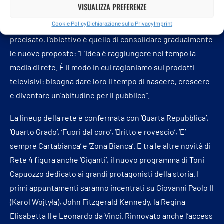
VISUALIZZA PREFERENZE
Pier Silvio Berlusconi, chairman e group ceo di Mfe-
Cookie Policy
Dichiarazione sulla Privacy
Imprint
Mediaforeurope. Sul fronte della prima serata, ha
precisato, l’obiettivo è quello di consolidare gradualmente
le nuove proposte: “L’idea è raggiungere nel tempo la
media di rete. È il modo in cui ragioniamo sui prodotti
televisivi: bisogna dare loro il tempo di nascere, crescere
e diventare un’abitudine per il pubblico”.
La lineup della rete è confermata con ‘Quarta Repubblica’,
‘Quarto Grado’, ‘Fuori dal coro’, ‘Dritto e rovescio’, ‘E’
sempre Cartabianca’ e ‘Zona Bianca’. E tra le altre novità di
Rete 4 figura anche ‘Giganti’, il nuovo programma di Toni
Capuozzo dedicato ai grandi protagonisti della storia. I
primi appuntamenti saranno incentrati su Giovanni Paolo II
(Karol Wojtyła), John Fitzgerald Kennedy, la Regina
Elisabetta II e Leonardo da Vinci. Rinnovato anche l’access