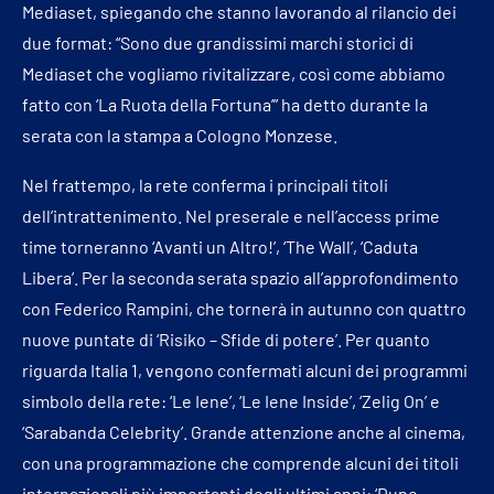
Mediaset, spiegando che stanno lavorando al rilancio dei
due format: “Sono due grandissimi marchi storici di
Mediaset che vogliamo rivitalizzare, così come abbiamo
fatto con ‘La Ruota della Fortuna’” ha detto durante la
serata con la stampa a Cologno Monzese.
Nel frattempo, la rete conferma i principali titoli
dell’intrattenimento. Nel preserale e nell’access prime
time torneranno ‘Avanti un Altro!’, ‘The Wall’, ‘Caduta
Libera’. Per la seconda serata spazio all’approfondimento
con Federico Rampini, che tornerà in autunno con quattro
nuove puntate di ‘Risiko – Sfide di potere’. Per quanto
riguarda Italia 1, vengono confermati alcuni dei programmi
simbolo della rete: ‘Le Iene’, ‘Le Iene Inside’, ‘Zelig On’ e
‘Sarabanda Celebrity’. Grande attenzione anche al cinema,
con una programmazione che comprende alcuni dei titoli
internazionali più importanti degli ultimi anni: ‘Dune –