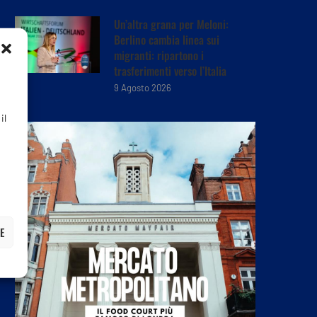
Un’altra grana per Meloni:
Berlino cambia linea sui
migranti: ripartono i
trasferimenti verso l’Italia
9 Agosto 2026
il
E