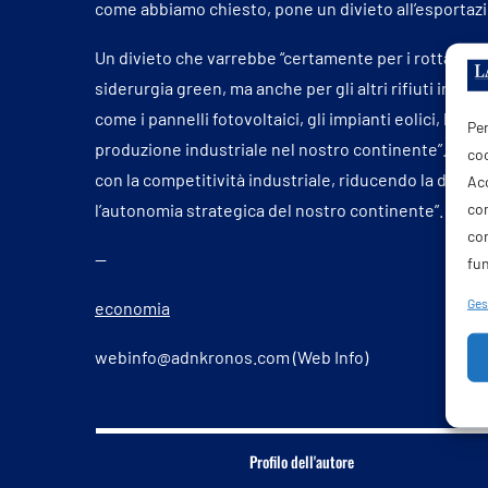
come abbiamo chiesto, pone un divieto all’esportazion
Un divieto che varrebbe “certamente per i rottami fer
siderurgia green, ma anche per gli altri rifiuti indu
come i pannelli fotovoltaici, gli impianti eolici, le bat
Per
produzione industriale nel nostro continente”. Per il
coo
con la competitività industriale, riducendo la dipend
Acc
com
l’autonomia strategica del nostro continente”.
co
—
fun
Gest
economia
webinfo@adnkronos.com (Web Info)
Profilo dell'autore