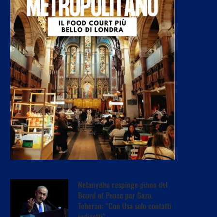
Netanyahu respinge piano del
Board of Peace per Gaza.
Teheran: “Con Usa solo contatti
indiretti”