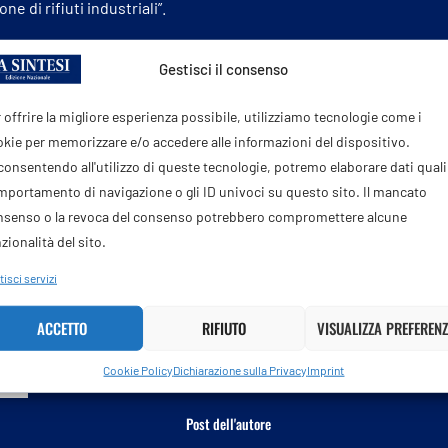
e di rifiuti industriali”.
rosi, che sono alla base dell’
economia circolare
nella
Gestisci il consenso
striali che contengono materie prime critiche e terre rare,
terie e i
cellulari
, così da poterli riutilizzare
ai
fini della
 offrire la migliore esperienza possibile, utilizziamo tecnologie come i
 ministro Urso “la
sostenibilità
ambientale deve coniugarsi
kie per memorizzare e/o accedere alle informazioni del dispositivo.
enza dall’estero, così da garantire nel
tempo
anche
onsentendo all'utilizzo di queste tecnologie, potremo elaborare dati quali 
portamento di navigazione o gli ID univoci su questo sito. Il mancato
nsenso o la revoca del consenso potrebbero compromettere alcune
zionalità del sito.
isci servizi
ACCETTO
RIFIUTO
VISUALIZZA PREFERENZ
Cookie Policy
Dichiarazione sulla Privacy
Imprint
Post dell'autore