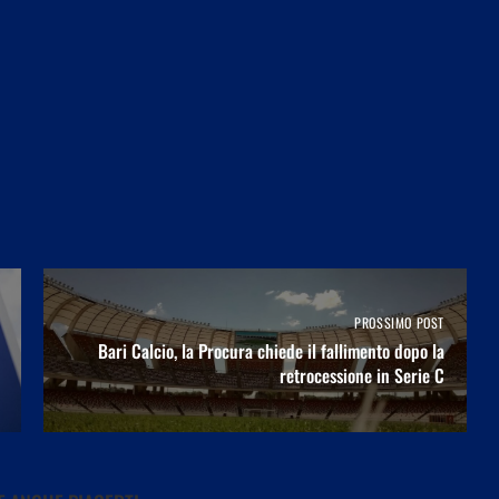
PROSSIMO POST
Bari Calcio, la Procura chiede il fallimento dopo la
retrocessione in Serie C