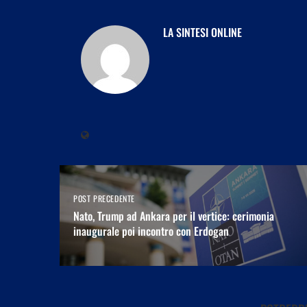
LA SINTESI ONLINE
POST PRECEDENTE
Nato, Trump ad Ankara per il vertice: cerimonia
inaugurale poi incontro con Erdogan