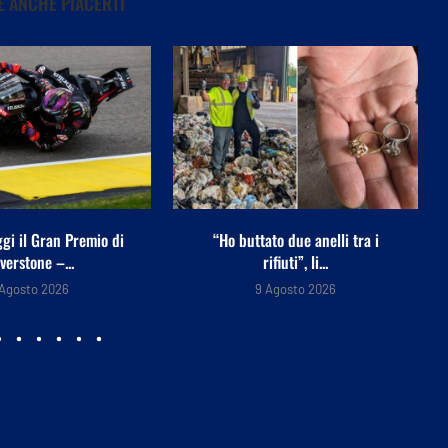
 ANCHE PIACERTI
to due anelli tra i
Mezz’ora sul divano aumenta il
rifiuti”, li...
rischio di morte,...
 Agosto 2026
9 Agosto 2026