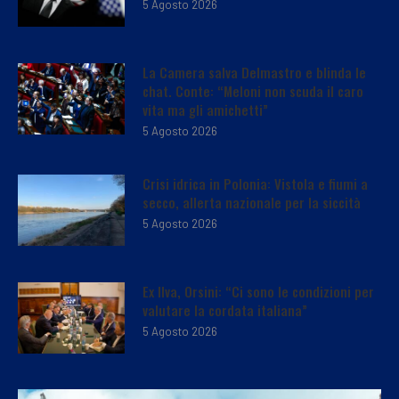
5 Agosto 2026
La Camera salva Delmastro e blinda le
chat. Conte: “Meloni non scuda il caro
vita ma gli amichetti”
5 Agosto 2026
Crisi idrica in Polonia: Vistola e fiumi a
secco, allerta nazionale per la siccità
5 Agosto 2026
Ex Ilva, Orsini: “Ci sono le condizioni per
valutare la cordata italiana”
5 Agosto 2026