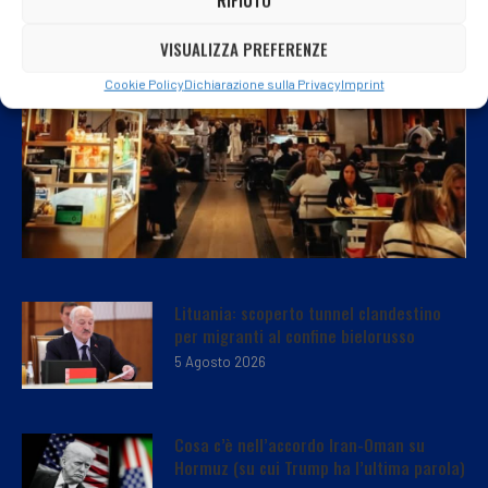
VISUALIZZA PREFERENZE
Cookie Policy
Dichiarazione sulla Privacy
Imprint
Lituania: scoperto tunnel clandestino
per migranti al confine bielorusso
5 Agosto 2026
Cosa c’è nell’accordo Iran-Oman su
Hormuz (su cui Trump ha l’ultima parola)