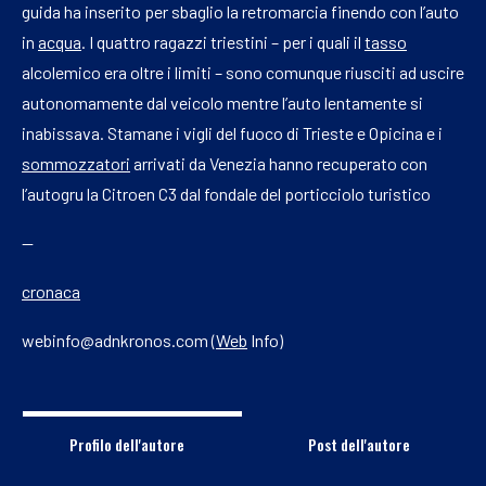
guida ha inserito per sbaglio la retromarcia finendo con l’auto
in
acqua
. I quattro ragazzi triestini – per i quali il
tasso
alcolemico era oltre i limiti – sono comunque riusciti ad uscire
autonomamente dal veicolo mentre l’auto lentamente si
inabissava. Stamane i vigli del fuoco di Trieste e Opicina e i
sommozzatori
arrivati da Venezia hanno recuperato con
l’autogru la Citroen C3 dal fondale del porticciolo turistico
—
cronaca
webinfo@adnkronos.com (
Web
Info)
Profilo dell'autore
Post dell'autore