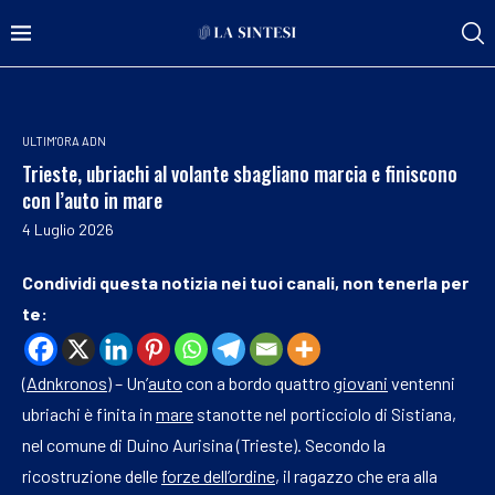
ULTIM'ORA ADN
Trieste, ubriachi al volante sbagliano marcia e finiscono
con l’auto in mare
4 Luglio 2026
Condividi questa notizia nei tuoi canali, non tenerla per
te:
(
Adnkronos
) – Un’
auto
con a bordo quattro
giovani
ventenni
ubriachi è finita in
mare
stanotte nel porticciolo di Sistiana,
nel comune di Duino Aurisina (Trieste). Secondo la
ricostruzione delle
forze dell’ordine
, il ragazzo che era alla