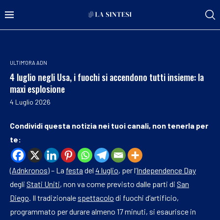
ULTIM'ORA ADN
4 luglio negli Usa, i fuochi si accendono tutti insieme: la
maxi esplosione
4 Luglio 2026
Condividi questa notizia nei tuoi canali, non tenerla per
te:
(
Adnkronos
) – La
festa
del
4 luglio
, per l’
Independence Day
degli
Stati Uniti
, non va come previsto dalle parti di
San
Diego
. Il tradizionale
spettacolo
di fuochi d’artificio,
programmato per durare almeno 17 minuti, si esaurisce in