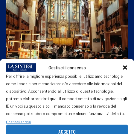
Gestisci il consenso
Per offrire la migliore esperienza possibile, utilizziamo tecnologie
come i cookie per memorizzare e/o accedere alle informazioni del
dispositivo. Acconsentendo all'utilizzo di queste tecnologie,
L’opas di Intesa su Mps rischia di
potremo elaborare dati quali il comportamento di navigazione o gli
infrangersi sullo scoglio dell’Antitrust
ID univoci su questo sito. Il mancato consenso o la revoca del
6 Agosto 2026
consenso potrebbero compromettere alcune funzionalità del sito.
Gestisci servizi
ACCETTO