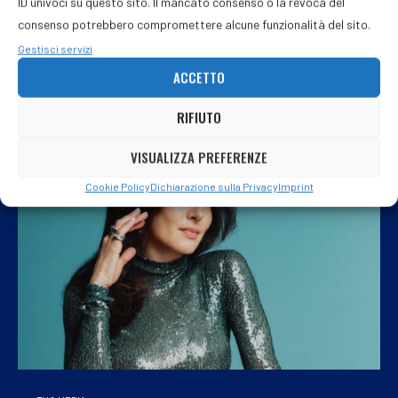
ID univoci su questo sito. Il mancato consenso o la revoca del
(Adnkronos) – E’ morta all’età di 82 anni Mary Egida Rivera,
consenso potrebbero compromettere alcune funzionalità del sito.
attrice filippina conosciuta dal grande pubblico per aver
Gestisci servizi
interpretato …
ACCETTO
RIFIUTO
VISUALIZZA PREFERENZE
Cookie Policy
Dichiarazione sulla Privacy
Imprint