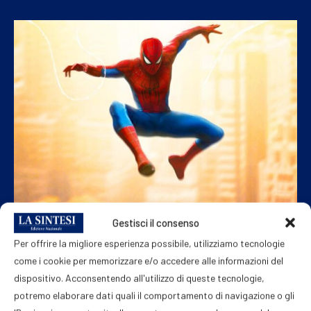
Gestisci il consenso
TV & MEDIA
Per offrire la migliore esperienza possibile, utilizziamo tecnologie
Addio a Mary Rivera, la ‘Lola’ di ‘Spider-Man:
come i cookie per memorizzare e/o accedere alle informazioni del
No Way Home’
dispositivo. Acconsentendo all'utilizzo di queste tecnologie,
potremo elaborare dati quali il comportamento di navigazione o gli
4 Agosto 2026