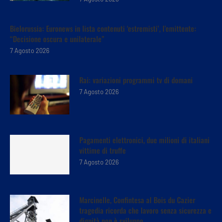
Bielorussia: Euronews in lista contenuti ‘estremisti’, l’emittente:
“Decisione oscura e unilaterale”
7 Agosto 2026
Rai: variazioni programmi tv di domani
7 Agosto 2026
Pagamenti elettronici, due milioni di italiani
vittime di truffe
7 Agosto 2026
Marcinelle, Confintesa al Bois du Cazier
tragedia ricorda che lavoro senza sicurezza e
dignità non è sviluppo