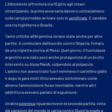
L’Albiceleste affronterà ora l’Egitto agli ottavi:
sintetizzando, la prima avversaria davvero ostica (almeno
sulla carta) potrebbe arrivare solo in
semifinale
. E sarebbe
una tra Inghilterra e Brasile.
Tante critiche all’Argentina c’erano state anche per altre
partite. A cominciare dall’esordio contro l’Algeria, firmato
da una tripletta storica di Messi. Quel giorno, il fuoriclasse
argentino era stato però anche protagonista di un brutto
intervento su Aissa Mandi, colpendolo al polpaccio.
L’arbitro non aveva tirato fuori nemmeno il cartellino giallo
e dopo la gara molti tifosi avevano sottolineato come
almeno l’ammonizione fosse inevitabile, mentre altri
addirittura avevano parlato di espulsione.
Un’altra
polemica
riguarda invece la seconda partita, vinta
dai campioni del mondo in carica contro l’Austria grazie a