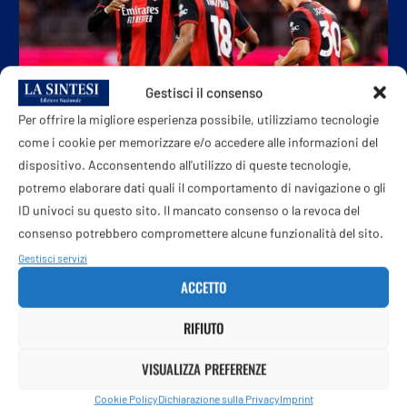
Gestisci il consenso
Per offrire la migliore esperienza possibile, utilizziamo tecnologie
come i cookie per memorizzare e/o accedere alle informazioni del
dispositivo. Acconsentendo all'utilizzo di queste tecnologie,
Chelsea-Milan, oggi amichevole: orario, probabili
potremo elaborare dati quali il comportamento di navigazione o gli
formazioni e dove...
ID univoci su questo sito. Il mancato consenso o la revoca del
consenso potrebbero compromettere alcune funzionalità del sito.
8 Agosto 2026
Gestisci servizi
ACCETTO
RIFIUTO
VISUALIZZA PREFERENZE
Cookie Policy
Dichiarazione sulla Privacy
Imprint