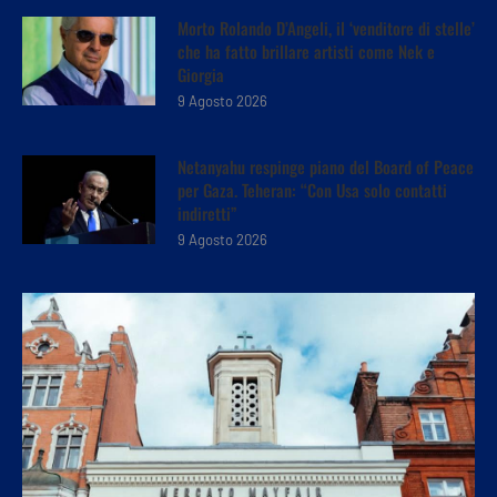
Morto Rolando D’Angeli, il ‘venditore di stelle’
che ha fatto brillare artisti come Nek e
Giorgia
9 Agosto 2026
Netanyahu respinge piano del Board of Peace
per Gaza. Teheran: “Con Usa solo contatti
indiretti”
9 Agosto 2026