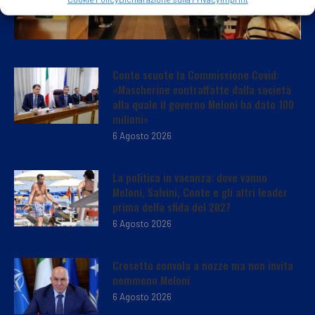
Conte scuote la Commissione Covid:
«Mascherine contraffatte dalla società
alla quale il governo Meloni ha dato 100
milioni»
6 Agosto 2026
La politica in vacanza: dove vanno
Meloni, Salvini, Conte e gli altri leader
prima della sfida del 2027
6 Agosto 2026
Crosetto convola a nozze ma non invita
nemmeno Meloni
6 Agosto 2026