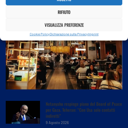
RIFIUTO
VISUALIZZA PREFERENZE
Cookie Policy
Dichiarazione sulla Privacy
Imprint
Netanyahu respinge piano del Board of Peace
per Gaza. Teheran: “Con Usa solo contatti
indiretti”
9 Agosto 2026