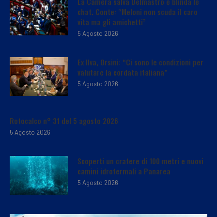
La Camera salva Delmastro e blinda le
chat. Conte: “Meloni non scuda il caro
vita ma gli amichetti”
5 Agosto 2026
Ex Ilva, Orsini: “Ci sono le condizioni per
valutare la cordata italiana”
5 Agosto 2026
Rotocalco n° 31 del 5 agosto 2026
5 Agosto 2026
Scoperti un cratere di 100 metri e nuovi
camini idrotermali a Panarea
5 Agosto 2026