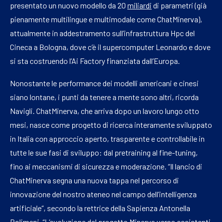
presentato un nuovo modello da 20
miliardi
di parametri (già
pienamente multilingue e multimodale come ChatMinerva),
attualmente in addestramento sull’infrastruttura Hpc del
Cineca a Bologna, dove c’è il supercomputer Leonardo e dove
si sta costruendo l’Ai Factory finanziata dall’Europa.
Nonostante le performance dei modelli americani e cinesi
siano lontane, i punti da tenere a mente sono altri, ricorda
Navigli. ChatMinerva, che arriva dopo un lavoro lungo otto
mesi, nasce come progetto di ricerca interamente sviluppato
in Italia con approccio aperto, trasparente e controllabile in
tutte le sue fasi di sviluppo: dal pretraining al fine-tuning,
fino ai meccanismi di sicurezza e moderazione. “Il lancio di
ChatMinerva segna una nuova tappa nel percorso di
innovazione del nostro ateneo nel campo dell’intelligenza
artificiale”, secondo la rettrice della Sapienza Antonella
Polimeni. “L’evoluzione del progetto Minerva verso assistenti