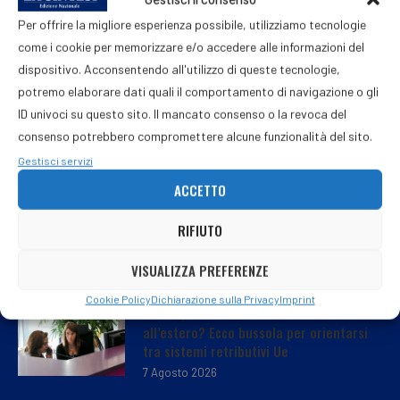
Per offrire la migliore esperienza possibile, utilizziamo tecnologie
come i cookie per memorizzare e/o accedere alle informazioni del
dispositivo. Acconsentendo all'utilizzo di queste tecnologie,
potremo elaborare dati quali il comportamento di navigazione o gli
ID univoci su questo sito. Il mancato consenso o la revoca del
consenso potrebbero compromettere alcune funzionalità del sito.
Gestisci servizi
ACCETTO
RIFIUTO
VISUALIZZA PREFERENZE
Cookie Policy
Dichiarazione sulla Privacy
Imprint
Lavoro, restare in Italia o andare
all’estero? Ecco bussola per orientarsi
tra sistemi retributivi Ue
7 Agosto 2026