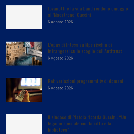
Jovanotti e la sua band rendono omaggio
al ‘Maestrone’ Guccini
6 Agosto 2026
L’opas di Intesa su Mps rischia di
infrangersi sullo scoglio dell’Antitrust
6 Agosto 2026
Rai: variazioni programmi tv di domani
6 Agosto 2026
Il sindaco di Pistoia ricorda Guccini: “Un
legame speciale con la città e la
biblioteca”