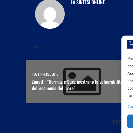
LA SINTESI ONLINE
Per
coo
Acc
POST PRECEDENTE
com
Zanetti: “Hormuz e Suez mostrano le vulnerabilità
dell’economia del mare”
co
fun
Gest
POTREBBE