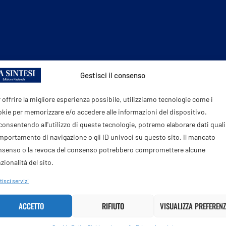
Gestisci il consenso
 offrire la migliore esperienza possibile, utilizziamo tecnologie come i
kie per memorizzare e/o accedere alle informazioni del dispositivo.
onsentendo all'utilizzo di queste tecnologie, potremo elaborare dati quali 
PROSSIMO POST
portamento di navigazione o gli ID univoci su questo sito. Il mancato
De Pedys: “Con il Piano Mattei investimenti non
coloniali ma partnership”
nsenso o la revoca del consenso potrebbero compromettere alcune
zionalità del sito.
isci servizi
ACCETTO
RIFIUTO
VISUALIZZA PREFERENZ
 ANCHE PIACERTI