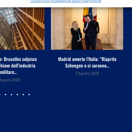
Cookie Policy
Dichiarazione sulla Privacy
Imprint
rte l’Italia: “Riaprite
“Che succede ai capelli di
en o ci saranno...
Trump?”, la domanda...
7 Agosto 2026
7 Agosto 2026