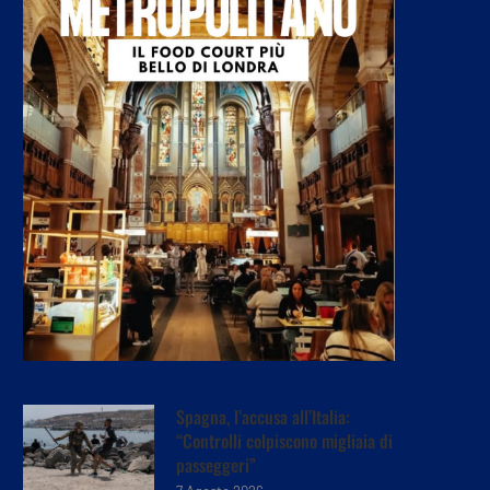
Spagna, l’accusa all’Italia:
“Controlli colpiscono migliaia di
passeggeri”