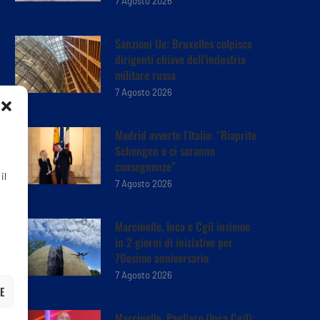
7 Agosto 2026
Sanzioni Ue: Bruxelles colpisce
dirigenti chiave dell’industria
militare russa
7 Agosto 2026
Madrid avverte l’Italia: “Riaprite
Schengen o ci saranno
conseguenze”
il
7 Agosto 2026
Marcinelle, Inca e Cgil insieme
in 2 giorni di iniziative per
70esimo anniversario
7 Agosto 2026
E
Marcinelle, Pagliaro (Inca Cgil):