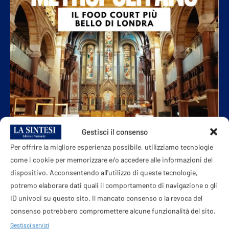
Gestisci il consenso
Per offrire la migliore esperienza possibile, utilizziamo tecnologie
come i cookie per memorizzare e/o accedere alle informazioni del
dispositivo. Acconsentendo all'utilizzo di queste tecnologie,
potremo elaborare dati quali il comportamento di navigazione o gli
ID univoci su questo sito. Il mancato consenso o la revoca del
consenso potrebbero compromettere alcune funzionalità del sito.
Morto Rolando D’Angeli, il ‘venditore di stelle’
che ha fatto brillare artisti come Nek e
Gestisci servizi