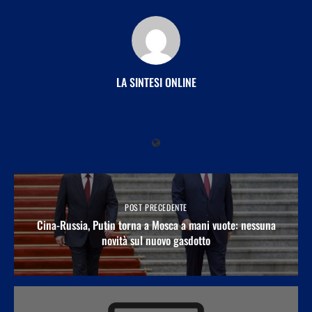
LA SINTESI ONLINE
POST PRECEDENTE
Cina-Russia, Putin torna a Mosca a mani vuote: nessuna
novità sul nuovo gasdotto