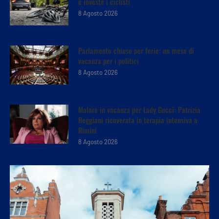
e investe i ciclisti
8 Agosto 2026
Parlamento chiuso per ferie: un mese di
vacanza per i politici
8 Agosto 2026
Malore in vacanza per Lady Gucci: Patrizia
Reggiani ricoverata in terapia intensiva a
Rimini
8 Agosto 2026