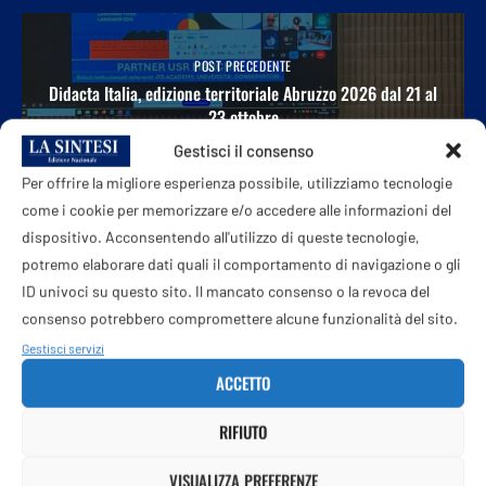
POST PRECEDENTE
Didacta Italia, edizione territoriale Abruzzo 2026 dal 21 al
23 ottobre
Gestisci il consenso
Per offrire la migliore esperienza possibile, utilizziamo tecnologie
come i cookie per memorizzare e/o accedere alle informazioni del
dispositivo. Acconsentendo all'utilizzo di queste tecnologie,
PROSSIMO POST
potremo elaborare dati quali il comportamento di navigazione o gli
Rai, l’ad Rossi e l’ipotesi d’Urso: “Fuori dai palinsesti, ma
non si escludono progetti futuri”
ID univoci su questo sito. Il mancato consenso o la revoca del
consenso potrebbero compromettere alcune funzionalità del sito.
Gestisci servizi
ACCETTO
POTREBBE ANCHE PIACERTI
RIFIUTO
VISUALIZZA PREFERENZE