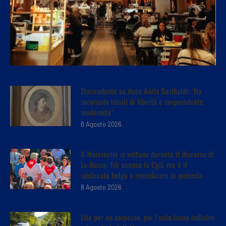
Discendente su docu Anita Garibaldi: ‘Ha
incarnato ideali di libertà e sorprendente
modernità”
8 Agosto 2026
A Marcinelle si voltano durante il discorso di
La Russa: Fdi accusa la Cgil, ma è il
sindacato belga a rivendicare la protesta
8 Agosto 2026
Lite per un sorpasso, poi l’auto torna indietro