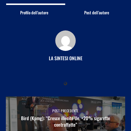
Profilo dell'autore
Post dell'autore
LA SINTESI ONLINE
POST PRECEDENTE
Bird (Kpmg): “Cresce illecito Ue, +20% sigarette
contraffatte”