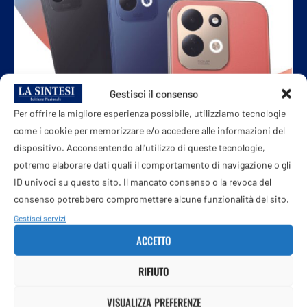
Gestisci il consenso
Per offrire la migliore esperienza possibile, utilizziamo tecnologie
come i cookie per memorizzare e/o accedere alle informazioni del
dispositivo. Acconsentendo all'utilizzo di queste tecnologie,
Xiaomi Redmi 17 Series: batteria da 7.500 mAh...
potremo elaborare dati quali il comportamento di navigazione o gli
7 Agosto 2026
ID univoci su questo sito. Il mancato consenso o la revoca del
consenso potrebbero compromettere alcune funzionalità del sito.
Gestisci servizi
ACCETTO
RIFIUTO
VISUALIZZA PREFERENZE