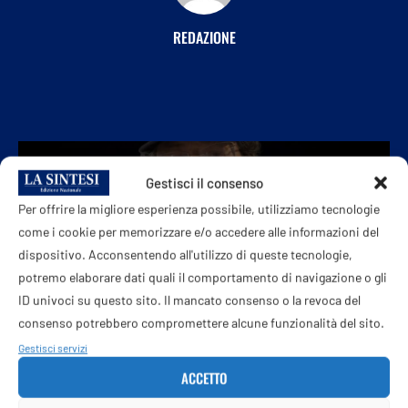
REDAZIONE
Gestisci il consenso
POST PRECEDENTE
Dalla moglie «sottomessa», all’ideologia woke in «Kung Fu
Per offrire la migliore esperienza possibile, utilizziamo tecnologie
Panda»: tutte le posizioni controverse di Adinolfi
come i cookie per memorizzare e/o accedere alle informazioni del
dispositivo. Acconsentendo all'utilizzo di queste tecnologie,
potremo elaborare dati quali il comportamento di navigazione o gli
ID univoci su questo sito. Il mancato consenso o la revoca del
consenso potrebbero compromettere alcune funzionalità del sito.
PROSSIMO POST
Gestisci servizi
Argentina, Messi furioso dopo rigore sbagliato: “Ho deluso
tutti”
ACCETTO