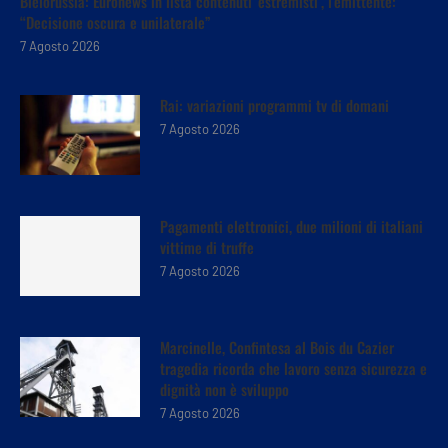
Bielorussia: Euronews in lista contenuti ‘estremisti’, l’emittente:
“Decisione oscura e unilaterale”
7 Agosto 2026
Rai: variazioni programmi tv di domani
7 Agosto 2026
Pagamenti elettronici, due milioni di italiani
vittime di truffe
7 Agosto 2026
Marcinelle, Confintesa al Bois du Cazier
tragedia ricorda che lavoro senza sicurezza e
dignità non è sviluppo
7 Agosto 2026