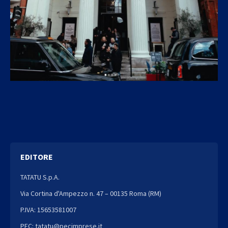
EDITORE
TATATU S.p.A.
Via Cortina d'Ampezzo n. 47 – 00135 Roma (RM)
P.IVA: 15653581007
PEC: tatatu@pecimprese.it