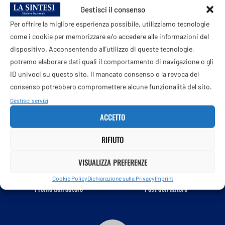
lancia un messaggio dalla forma e dal sapore davvero
Gestisci il consenso
appetitosi, grazie alla creatività culinaria di Francesca e
Per offrire la migliore esperienza possibile, utilizziamo tecnologie
Francesco”. Il video hero della campagna – conclude la
come i cookie per memorizzare e/o accedere alle informazioni del
nota – è visibile sul sito web e sui canali social di Ipsen –
dispositivo. Acconsentendo all'utilizzo di queste tecnologie,
Facebook, Instagram e LinkedIn – e su quelli di Europa
potremo elaborare dati quali il comportamento di navigazione o gli
Donna Italia e di Europa Uomo Italia.
ID univoci su questo sito. Il mancato consenso o la revoca del
consenso potrebbero compromettere alcune funzionalità del sito.
—
Gestisci servizi
ACCETTO
cronaca
RIFIUTO
webinfo@adnkronos.com (Web Info)
VISUALIZZA PREFERENZE
Cookie Policy
Dichiarazione sulla Privacy
Imprint
Profilo dell'autore
Post dell'autore