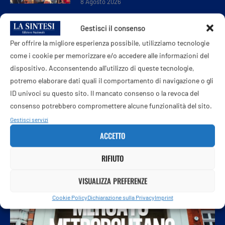
8 Agosto 2026
Gestisci il consenso
Lite per un sorpasso, poi l’auto torna indietro
e investe i ciclisti
Per offrire la migliore esperienza possibile, utilizziamo tecnologie
8 Agosto 2026
come i cookie per memorizzare e/o accedere alle informazioni del
dispositivo. Acconsentendo all'utilizzo di queste tecnologie,
potremo elaborare dati quali il comportamento di navigazione o gli
ID univoci su questo sito. Il mancato consenso o la revoca del
consenso potrebbero compromettere alcune funzionalità del sito.
Gestisci servizi
ACCETTO
RIFIUTO
VISUALIZZA PREFERENZE
Cookie Policy
Dichiarazione sulla Privacy
Imprint