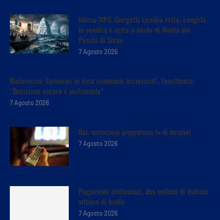
Intesa-MPS, Giorgetti cambia rotta: congela
la vendita e resta a bordo di Monte dei
Paschi di Siena
7 Agosto 2026
Bielorussia: Euronews in lista contenuti ‘estremisti’, l’emittente:
“Decisione oscura e unilaterale”
7 Agosto 2026
Rai: variazioni programmi tv di domani
7 Agosto 2026
Pagamenti elettronici, due milioni di italiani
vittime di truffe
7 Agosto 2026