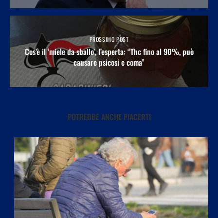
PROSSIMO POST
Cos’è il ‘miele da sballo’, l’esperta: “Thc fino al 90%, può
causare psicosi e coma”
POTREBBE ANCHE PIACERTI