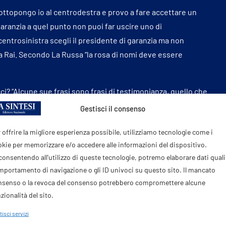
sottopongo io al centrodestra e provo a fare accettare un
garanzia a quel punto non puoi far uscire uno di
centrosinistra scegli il presidente di garanzia ma non
lla Rai. Secondo La Russa “la rosa di nomi deve essere
? “Alcune sue frasi sono frasi di testimonianza, quello che
ul femminicidio, che invece è la risposta dello Stato a un
Gestisci il consenso
lo escludiamo e credo che alla fine lo escluderemo, è che
 offrire la migliore esperienza possibile, utilizziamo tecnologie come i
Fratoianni con i centristi del centro sinistra?”, dice il
kie per memorizzare e/o accedere alle informazioni del dispositivo.
onsentendo all'utilizzo di queste tecnologie, potremo elaborare dati quali 
portamento di navigazione o gli ID univoci su questo sito. Il mancato
eloni e al centrodestra le elezioni, pensa Renzi, anche se
nsenso o la revoca del consenso potrebbero compromettere alcune
destra? E’ la coscienza del generale se è tradimento o meno,
zionalità del sito.
giunge che sta cercando di invitare un “famigliare del ragazzo
me di giustificazione a questo non è di destra, mi vedrebbe
isci servizi