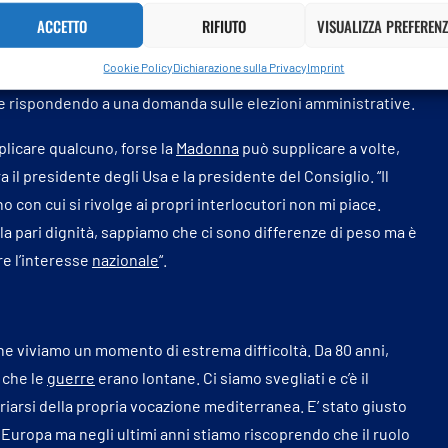
mpito della destra, non è la nostra destra. Primo obiettivo
ACCETTO
RIFIUTO
VISUALIZZA PREFERENZ
Cookie Policy
Dichiarazione sulla Privacy
Imprint
si da sola al primo turno alle Comunali a Milano. E’ facile
ice rispondendo a una domanda sulle elezioni amministrative.
plicare qualcuno, forse la
Madonna
può supplicare a volte,
il presidente degli Usa e la presidente del Consiglio. “Il
o con cui si rivolge ai propri interlocutori non mi piace.
la pari dignità, sappiamo che ci sono differenze di peso ma è
e l’interesse
nazionale
“.
che viviamo un momento di estrema difficoltà. Da 80 anni,
a che le
guerre
erano lontane. Ci siamo svegliati e c’è il
riarsi della propria vocazione mediterranea. E’ stato giusto
 Europa ma negli ultimi anni stiamo riscoprendo che il ruolo