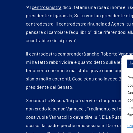
“Al
centrosinistra
dico: fatemi una rosa di nomi e li 
presidente di garanzia. Se tu vuoi un presidente di 
centrodestra. Il centrodestra rinuncia ad Agnes, tu 
pensare di cambiare l’equilibrio”, dice riferendosi a
accettabile e io ci provo”.
Il centrodestra comprenderà anche Roberto Vannacci
mi ha fatto rabbrividire è quanto detto sulla legge s
fenomeno che non è mai stato grave come oggi. Noi 
Per
siamo molto coerenti. Cosa c’entrano invece Bonelli e 
coo
presidente del Senato.
Acc
com
Secondo La Russa, “lui può servire a far perdere a M
co
non credo lo pensa Vannacci. Tradimento col centro
fun
cosa vuole Vannacci lo deve dire lui”. E La Russa ag
ucciso dal padre perchè omosessuale. Dare un barlu
Gest