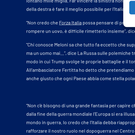
lontano mille miglia. Far vincere la sinistra non è co
della destra è fare il meglio possibile per l’Italia”.
“Non credo che
Forza Italia
possa pensare di presentar
rompere un uovo, è difficile rimetterlo insieme”, d
“Chi conosce Meloni sa che tutto fa eccetto che sup
ma un uomo mai…”, dice La Russa sulle polemiche tra 
modo in cui Trump svolge le proprie battaglie e il ton
All’ambasciatore Fertitta ho detto che pretendiamo 
anche giusto che ogni Paese abbia come stella polar
“Non c’è bisogno di una grande fantasia per capire 
dalla fine della guerra mondiale l’Europa si era illus
mondo in guerra. Io credo che l’Italia debba riapprop
rafforzare il nostro ruolo nel dopoguerra nel Centro