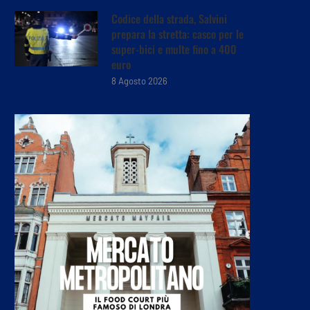
Codice della strada, Salvini
prepara la stretta: casco per le
super-bici e multe fino a 400
euro
8 Agosto 2026