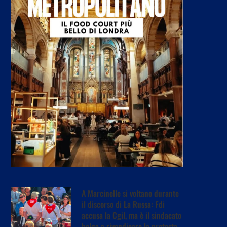
A Marcinelle si voltano durante
il discorso di La Russa: Fdi
accusa la Cgil, ma è il sindacato
belga a rivendicare la protesta