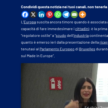
Condividi questa notizia nei tuoi canali, non tenerla
L’
Europa
suscita ancora timore quando è associata a
capacità di fare immedesimare i
cittadini
: è la prim
“regolatore ostile” a “
scudo
dell’
industria
continental
quanto è emerso ieri dalla presentazione della
ricer
tenutasi al
Parlamento Europeo
di
Bruxelles
durante
sul Made in Europe”.
Fai clic su "Acc