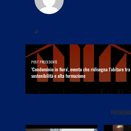
POST PRECEDENTE
‘Condominio in fiera’, evento che ridisegna l’abitare tra
sostenibilità e alta formazione
POTREBBE