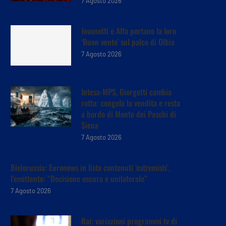
7 Agosto 2026
Jovanotti e Alfa portano la loro
‘Buon vento’ sul palco di Olbia
7 Agosto 2026
Intesa-MPS, Giorgetti cambia
rotta: congela la vendita e resta
a bordo di Monte dei Paschi di
Siena
7 Agosto 2026
Bielorussia: Euronews in lista contenuti ‘estremisti’,
l’emittente: “Decisione oscura e unilaterale”
7 Agosto 2026
Rai: variazioni programmi tv di