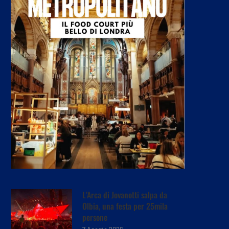
L’Arca di Jovanotti salpa da
Olbia, una festa per 25mila
persone