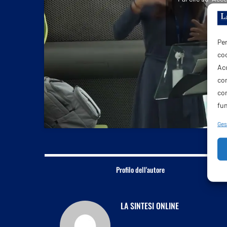
C
Per
coo
Acc
com
co
fun
Gest
Profilo dell'autore
LA SINTESI ONLINE