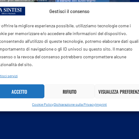
ookie Policy
Gestisci il consenso
ACCETTO
 offrire la migliore esperienza possibile, utilizziamo tecnologie come i
kie per memorizzare e/o accedere alle informazioni del dispositivo.
onsentendo all'utilizzo di queste tecnologie, potremo elaborare dati quali 
portamento di navigazione o gli ID univoci su questo sito. Il mancato
nsenso o la revoca del consenso potrebbero compromettere alcune
zionalità del sito.
isci servizi
ACCETTO
RIFIUTO
VISUALIZZA PREFERENZ
Post dell'autore
Cookie Policy
Dichiarazione sulla Privacy
Imprint