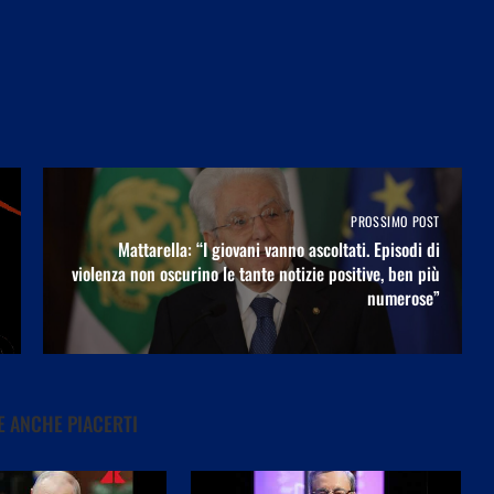
PROSSIMO POST
Mattarella: “I giovani vanno ascoltati. Episodi di
violenza non oscurino le tante notizie positive, ben più
numerose”
 ANCHE PIACERTI