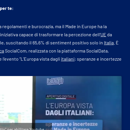
 per te:
 regolamenti e burocrazia, ma il Made in Europe ha la
a iniziativa capace di trasformare la percezione dell’
UE
da
e, suscitando il 65,6% di sentiment positivo solo in
Italia
. È
ca
SocialCom, realizzata con la piattaforma SocialData,
 l’evento “L’Europa vista dagli
italiani
: speranze e incertezze
etto" per abilitare Youtube