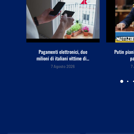
, due
Putin pianifica un attacco a un
Il paradosso
 di...
paese Nato?...
la ri
7 Agosto 2026
7