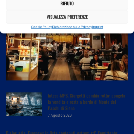
RIFIUTO
VISUALIZZA PREFERENZE
Cookie Policy
Dichiarazione sulla Privacy
Imprint
Intesa-MPS, Giorgetti cambia rotta: congela
la vendita e resta a bordo di Monte dei
Paschi di Siena
7 Agosto 2026
Bielorussia: Euronews in lista contenuti ‘estremisti’, l’emittente: