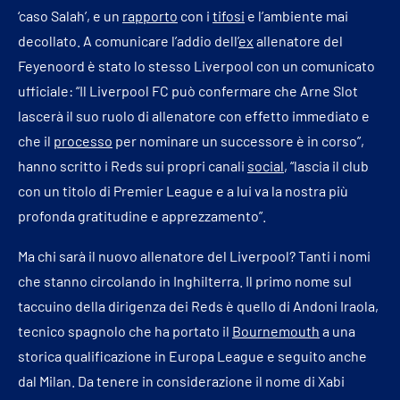
‘caso Salah’, e un
rapporto
con i
tifosi
e l’ambiente mai
decollato. A comunicare l’addio dell’
ex
allenatore del
Feyenoord è stato lo stesso Liverpool con un comunicato
ufficiale: “Il Liverpool FC può confermare che Arne Slot
lascerà il suo ruolo di allenatore con effetto immediato e
che il
processo
per nominare un successore è in corso”,
hanno scritto i Reds sui propri canali
social
, “lascia il club
con un titolo di Premier League e a lui va la nostra più
profonda gratitudine e apprezzamento”.
Ma chi sarà il nuovo allenatore del Liverpool? Tanti i nomi
che stanno circolando in Inghilterra. Il primo nome sul
taccuino della dirigenza dei Reds è quello di Andoni Iraola,
tecnico spagnolo che ha portato il
Bournemouth
a una
storica qualificazione in Europa League e seguito anche
dal Milan. Da tenere in considerazione il nome di Xabi