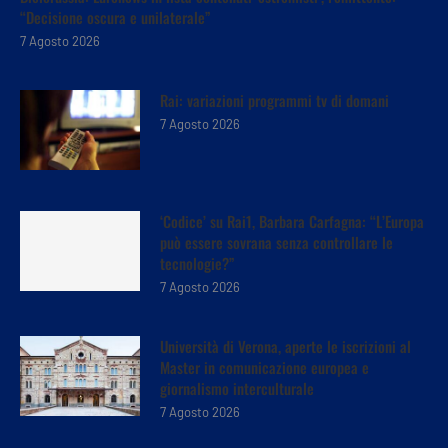
“Decisione oscura e unilaterale”
7 Agosto 2026
Rai: variazioni programmi tv di domani
7 Agosto 2026
‘Codice’ su Rai1, Barbara Carfagna: “L’Europa
può essere sovrana senza controllare le
tecnologie?”
7 Agosto 2026
Università di Verona, aperte le iscrizioni al
Master in comunicazione europea e
giornalismo interculturale
7 Agosto 2026