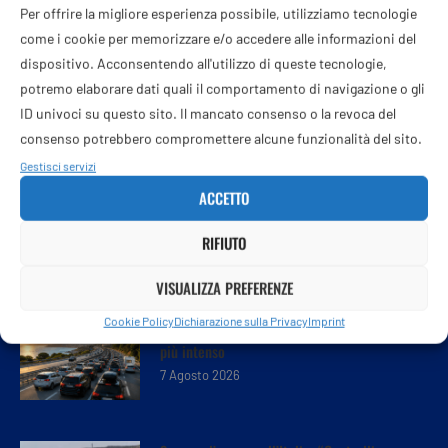
Per offrire la migliore esperienza possibile, utilizziamo tecnologie
come i cookie per memorizzare e/o accedere alle informazioni del
dispositivo. Acconsentendo all'utilizzo di queste tecnologie,
potremo elaborare dati quali il comportamento di navigazione o gli
ID univoci su questo sito. Il mancato consenso o la revoca del
consenso potrebbero compromettere alcune funzionalità del sito.
Gestisci servizi
ACCETTO
RIFIUTO
VISUALIZZA PREFERENZE
Cookie Policy
Dichiarazione sulla Privacy
Imprint
Esodo da record, sulle strade è il weekend
più intenso
7 Agosto 2026