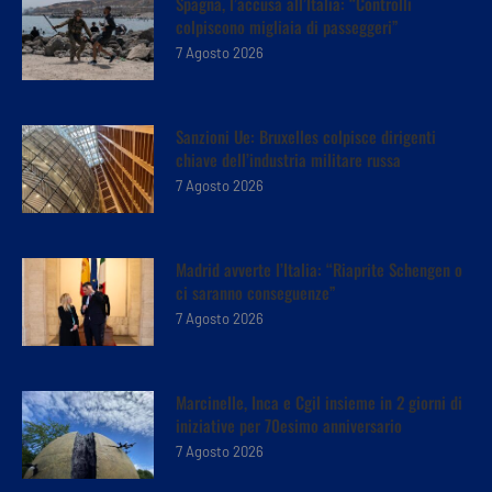
Spagna, l’accusa all’Italia: “Controlli
colpiscono migliaia di passeggeri”
7 Agosto 2026
Sanzioni Ue: Bruxelles colpisce dirigenti
chiave dell’industria militare russa
7 Agosto 2026
Madrid avverte l’Italia: “Riaprite Schengen o
ci saranno conseguenze”
7 Agosto 2026
Marcinelle, Inca e Cgil insieme in 2 giorni di
iniziative per 70esimo anniversario
7 Agosto 2026