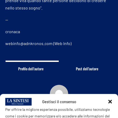
prende vita quando tante persone decidono di credere
nello stesso sogno”.
—
cronaca
webinfo@adnkronos.com (Web Info)
Profilo dell'autore
Post dell'autore
Gestisci il consenso
LA SINTESI ONLINE
Per offrire la migliore esperienza possibile, utilizziamo tecnologie
come i cookie per memorizzare e/o accedere alle informazioni del