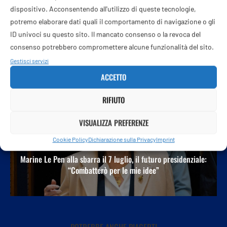
dispositivo. Acconsentendo all'utilizzo di queste tecnologie,
potremo elaborare dati quali il comportamento di navigazione o gli
ID univoci su questo sito. Il mancato consenso o la revoca del
consenso potrebbero compromettere alcune funzionalità del sito.
Gestisci servizi
POST PRECEDENTE
ACCETTO
Soverino (Aisla): “La Casa di Silvia tiene acceso un ricordo”
RIFIUTO
VISUALIZZA PREFERENZE
Cookie Policy
Dichiarazione sulla Privacy
Imprint
PROSSIMO POST
Marine Le Pen alla sbarra il 7 luglio, il futuro presidenziale:
“Combatterò per le mie idee”