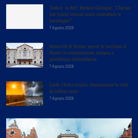
‘Codice’ su Rai1, Barbara Carfagna: “L’Europa
può essere sovrana senza controllare le
tecnologie?”
7 Agosto 2026
Università di Verona, aperte le iscrizioni al
Master in comunicazione europea e
giornalismo interculturale
7 Agosto 2026
Caldo, l’Italia respira: diminuiscono le città
da bollino rosso
7 Agosto 2026