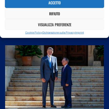
L’Italia delle professioni invecchia e i giovani pagano il
ACCETTO
conto
RIFIUTO
VISUALIZZA PREFERENZE
Cookie Policy
Dichiarazione sulla Privacy
Imprint
POTREBBE ANCHE PIACERTI