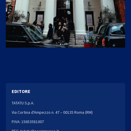
EDITORE
TATATU S.p.A.
Via Cortina d'Ampezzo n. 47 – 00135 Roma (RM)
P.IVA: 15653581007
PEC: tatatu@pecimprese.it