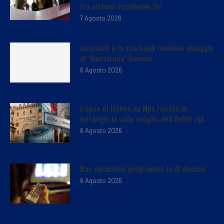
tra sistemi retributivi Ue
7 Agosto 2026
Jovanotti e la sua band rendono omaggio
al ‘Maestrone’ Guccini
6 Agosto 2026
L’opas di Intesa su Mps rischia di
infrangersi sullo scoglio dell’Antitrust
6 Agosto 2026
Rai: variazioni programmi tv di domani
6 Agosto 2026