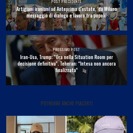
POST PRECEDENTE
Artigiani iraniani ad Anteprima d’estate, ‘da Milano
messaggio di dialogo e lavoro tra popoli’
PROSSIMO POST
Iran-Usa, Trump: “Ora nella Situation Room per
decisione definitiva”. Teheran: “Intesa non ancora
finalizzata”
POTREBBE ANCHE PIACERTI