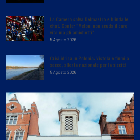
La Camera salva Delmastro e blinda le
chat. Conte: “Meloni non scuda il caro
vita ma gli amichetti”
5 Agosto 2026
Crisi idrica in Polonia: Vistola e fiumi a
secco, allerta nazionale per la siccità
5 Agosto 2026