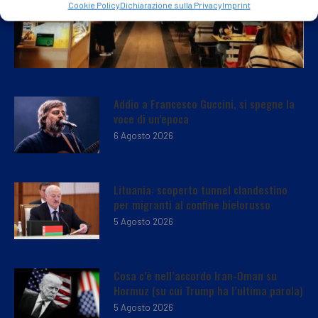
Cookie Policy
Dichiarazione sulla Privacy
Imprint
Addio a Francesco Guccini, si spegne la
voce di un’epoca
6 Agosto 2026
Lituania: scoperto tunnel clandestino
per migranti al confine bielorusso
5 Agosto 2026
Cosa c’è nell’accordo Iran-Oman su
Hormuz (su cui Trump ha l’ultima parola)
5 Agosto 2026