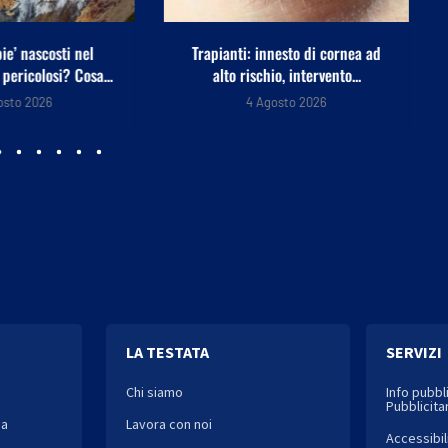
 innesto di cornea ad
Congelare il cancro, prima
chio, intervento...
crioablazione mammaria
all’ospedale Isola...
 Agosto 2026
4 Agosto 2026
LA TESTATA
SERVIZI
Chi siamo
Info pubbl
Pubblicitar
ia
Lavora con noi
Accessibil