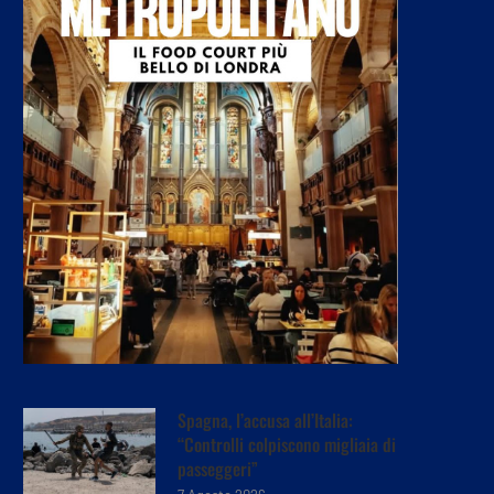
Spagna, l’accusa all’Italia:
“Controlli colpiscono migliaia di
passeggeri”