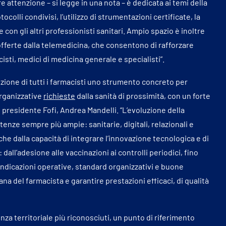
are attenzione – si legge in una nota – è dedicata ai temi della
ocolli condivisi, l’utilizzo di strumentazioni certificate, la
 con gli altri professionisti sanitari. Ampio spazio è inoltre
 offerte dalla telemedicina, che consentono di rafforzare
cisti, medici di medicina generale e specialisti”.
ione di tutti i farmacisti uno strumento concreto per
organizzative
richieste
dalla sanità di prossimità, con un forte
il presidente Fofi, Andrea Mandelli. “L’evoluzione della
enze sempre più ampie: sanitarie, digitali, relazionali e
che dalla capacità di integrare l’innovazione tecnologica e di
ll’adesione alle vaccinazioni ai controlli periodici, fino
e indicazioni operative, standard organizzativi e buone
na del farmacista e garantire prestazioni efficaci, di qualità
enza territoriale più riconosciuti, un punto di riferimento