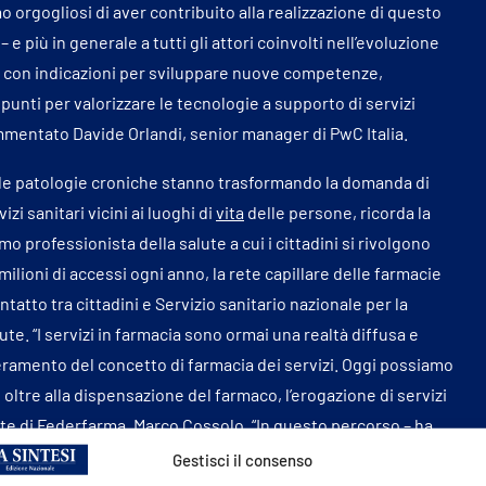
orgogliosi di aver contribuito alla realizzazione di questo
e più in generale a tutti gli attori coinvolti nell’evoluzione
, con indicazioni per sviluppare nuove competenze,
punti per valorizzare le tecnologie a supporto di servizi
commentato Davide Orlandi, senior manager di PwC Italia.
lle patologie croniche stanno trasformando la domanda di
izi sanitari vicini ai luoghi di
vita
delle persone, ricorda la
mo professionista della salute a cui i cittadini si rivolgono
ilioni di accessi ogni anno, la rete capillare delle farmacie
ntatto tra cittadini e Servizio sanitario nazionale per la
te. “I servizi in farmacia sono ormai una realtà diffusa e
eramento del concetto di farmacia dei servizi. Oggi possiamo
 oltre alla dispensazione del farmaco, l’erogazione di servizi
ente di Federfarma, Marco Cossolo. “In questo percorso – ha
ta un utile contributo che garantisce al cittadino
Gestisci il consenso
 omogenei ed elevati. Collaboreremo a rendere disponibile il