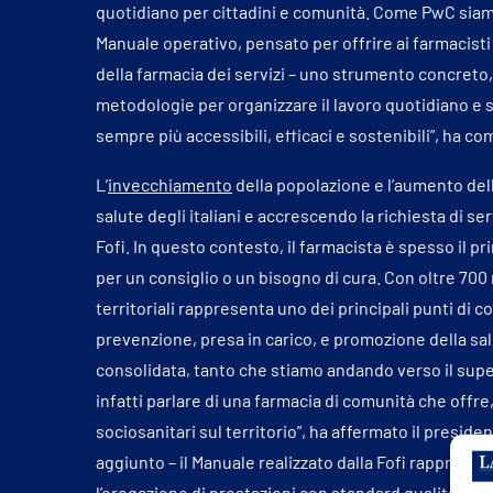
quotidiano per cittadini e comunità. Come PwC siamo 
Manuale operativo, pensato per offrire ai farmacisti – 
della farmacia dei servizi – uno strumento concreto
metodologie per organizzare il lavoro quotidiano e s
sempre più accessibili, efficaci e sostenibili”, ha 
L’
invecchiamento
della popolazione e l’aumento de
salute degli italiani e accrescendo la richiesta di serv
Fofi. In questo contesto, il farmacista è spesso il pri
per un consiglio o un bisogno di cura. Con oltre 700 m
territoriali rappresenta uno dei principali punti di co
prevenzione, presa in carico, e promozione della salu
consolidata, tanto che stiamo andando verso il sup
infatti parlare di una farmacia di comunità che offre,
sociosanitari sul territorio”, ha affermato il presid
aggiunto – il Manuale realizzato dalla Fofi rappresen
l’erogazione di prestazioni con standard qualitativi