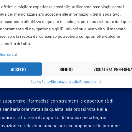
 offrire la migliore esperienza possibile, utilizziamo tecnologie come i
 più vicina alle persone”.
kie per memorizzare e/o accedere alle informazioni del dispositivo.
armacia dei servizi, sempre più centrale nel futuro della
onsentendo all'utilizzo di queste tecnologie, potremo elaborare dati quali 
portamento di navigazione o gli ID univoci su questo sito. Il mancato
i Assofarm, Luca Pieri – Per questo desideriamo rivolgere un
nsenso o la revoca del consenso potrebbero compromettere alcune
izzato il Manuale operativo per l’erogazione dei servizi in
zionalità del sito.
tà pratica, destinato a diventare un riferimento
uto importante che auspichiamo possa favorire una reale
isci servizi
ltre a rappresentare uno strumento operativo per i farmacisti,
ACCETTO
RIFIUTO
VISUALIZZA PREFERENZ
 pratiche organizzative, con l’obiettivo di favorire il
ntribuire all’evoluzione di un’assistenza sempre più integrata,
Cookie Policy
Dichiarazione sulla Privacy
Imprint
l supportare i farmacisti con strumenti e opportunità di
a
sanitaria orientata alla qualità, alla prossimità e alla
are a rafforzare il rapporto di fiducia che ci lega ai
nnovazione e relazione umana per accompagnare le persone