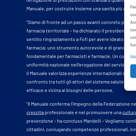
Per
Manuale, per costruire insieme una sanità più equa e
coo
“Siamo di fronte ad un passo avanti concreto per la f
Acc
com
farmacia territoriale – ha dichiarato il presidente d
co
sentito ringraziamento a Fofi per avere ideato e real
fun
farmacia: uno strumento autorevole e di grande utili
fondamentale per farmacisti e farmacie. Un contrib
Gest
uniformità nazionale nell’erogazione dei servizi”. O
il Manuale valorizza esperienze internazionali e buone
confronto tra tutti gli attori del sistema salute e co
efficace e vicina ai bisogni delle persone.
“Il Manuale conferma l’impegno della Federazione ne
crescita
professionale e nel promuovere una
cultur
prevenzione – ha concluso Mandelli – Vogliamo continu
cittadini, coniugando competenze professionali, i