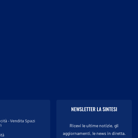
Eclissi solare, attenzione agli
Arto gonfio, teso e pesa
occhi: “Per guardarla gli...
Potrebbe essere linfedema
3 Agosto 2026
3 Agosto 2026
NEWSLETTER LA SINTESI
icità - Vendita Spazi
i
Ricevi le ultime notizie, gli
aggiornamenti, le news in diretta.
ità