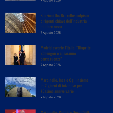
7 Agosto 2026
Sanzioni Ue: Bruxelles colpisce
dirigenti chiave dell’industria
militare russa
7 Agosto 2026
Madrid avverte l’Italia: “Riaprite
Schengen o ci saranno
conseguenze”
7 Agosto 2026
Marcinelle, Inca e Cgil insieme
in 2 giorni di iniziative per
70esimo anniversario
7 Agosto 2026
Marcinelle, Pagliaro (Inca Cgil):