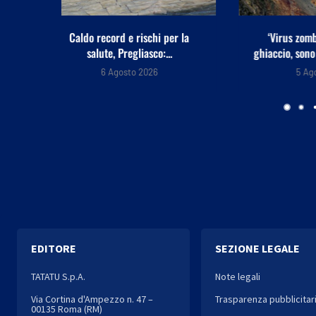
er la
‘Virus zombie’ nascosti nel
Trapianti:
.
ghiaccio, sono pericolosi? Cosa...
alto ris
5 Agosto 2026
4
EDITORE
SEZIONE LEGALE
TATATU S.p.A.
Note legali
Via Cortina d'Ampezzo n. 47 –
Trasparenza pubblicitar
00135 Roma (RM)