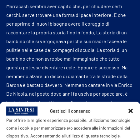
Marracash sembra aver capito che, per chiudere certi
cerchi, serve trovare una forma di pace interiore. E che
per aprirne di nuovi bisogna avere il coraggio di
raccontare la propria storia fino in fondo. La storia di un
bambino che si vergognava perché sua madre faceva le
pulizie nelle case dei compagni di scuola. La storia di un
bambino che non avrebbe mai immaginato che tutto
questo potesse diventare reale. Eppure è successo. Ma
nemmeno alzare un disco di diamante tra le strade della
Barona è bastato davvero. Nemmeno cantare in via Enrico
De Nicola, nel posto dove anni fa usciva per spacciare, è
bastato. Perché certi traguardi non riescono mai a
riempire del tutto quello che hai dentro.
Gestisci il consenso
Per offrire la migliore esperienza possibile, utilizziamo tecnologie
Forse è anche per questo che la notte non riesce a
come i cookie per memorizzare e/o accedere alle informazioni del
dormire. Perché è difficile accettare di aver realizzato
dispositivo. Acconsentendo all'utilizzo di queste tecnologie,