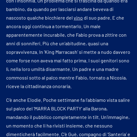
con l’insonnia. Un problema che si trascina da quando era
bambino, da quando per lasciarsi andare beveva di
nascosto qualche bicchiere del
vino
di suo padre. E che
ancora oggi continua a tormentarlo. Un male
apparentemente incurabile, che Fabio prova a zittire con
anni di sonniferi. Più che un’abitudine, quasi una
sopravvivenza. In ‘King Marracash’ si mette a nudo davvero
come forse non aveva mai fatto prima. I suoi genitori sono
lì, nella loro umiltà disarmante. Un padre e una madre
commossi sotto al palco mentre Fabio, tornato a Nicosia,
riceve la cittadinanza onoraria.
C’è anche Elodie. Poche settimane fa l’abbiamo vista salire
sul palco del ‘MARRA BLOCK PARTY’ alla Barona,
mandando il pubblico completamente in tilt. Un’immagine,
un momento che li ha rivisti insieme, che nessuno
dimenticherà facilmente. C’è Guè, compagno di ‘Santeria’ e