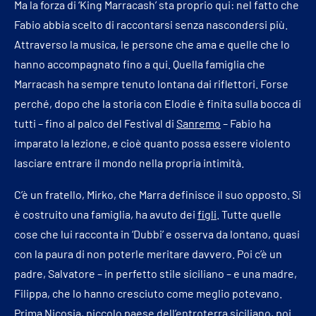
Ma la forza di ‘King Marracash’ sta proprio qui: nel fatto che
Fabio abbia scelto di raccontarsi senza nascondersi più.
Attraverso la musica, le persone che ama e quelle che lo
hanno accompagnato fino a qui. Quella famiglia che
Marracash ha sempre tenuto lontana dai riflettori. Forse
perché, dopo che la storia con Elodie è finita sulla bocca di
tutti – fino al palco del Festival di
Sanremo
– Fabio ha
imparato la lezione, e cioè quanto possa essere violento
lasciare entrare il mondo nella propria intimità.
C’è un fratello, Mirko, che Marra definisce il suo opposto. Si
è costruito una famiglia, ha avuto dei
figli
. Tutte quelle
cose che lui racconta in ‘Dubbi’ e osserva da lontano, quasi
con la paura di non poterle meritare davvero. Poi c’è un
padre, Salvatore – in perfetto stile siciliano – e una madre,
Filippa, che lo hanno cresciuto come meglio potevano.
Prima Nicosia, piccolo paese dell’entroterra siciliano, poi