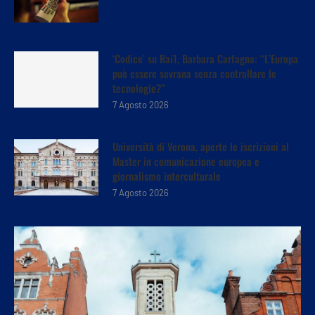
‘Codice’ su Rai1, Barbara Carfagna: “L’Europa
può essere sovrana senza controllare le
tecnologie?”
7 Agosto 2026
Università di Verona, aperte le iscrizioni al
Master in comunicazione europea e
giornalismo interculturale
7 Agosto 2026