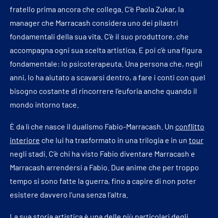
fratello prima ancora che collega. C’è Paola Zukar, la
manager che Marracash considera uno dei pilastri
fondamentali della sua vita. C’è il suo produttore, che
accompagna ogni sua scelta artistica. E poi c’è una figura
fondamentale: lo psicoterapeuta. Una persona che, negli
anni, lo ha aiutato a scavarsi dentro, a fare i conti con quel
bisogno costante di rincorrere l’euforia anche quando il
mondo intorno tace.
È da lì che nasce il dualismo Fabio-Marracash. Un
conflitto
interiore
che lui ha trasformato in una trilogia e in un
tour
negli stadi. C’è chi ha visto Fabio diventare Marracash e
Marracash arrendersi a Fabio. Due anime che per troppo
tempo si sono fatte la guerra, fino a capire di non poter
esistere davvero l’una senza l’altra.
La sua storia artistica è una delle più particolari degli