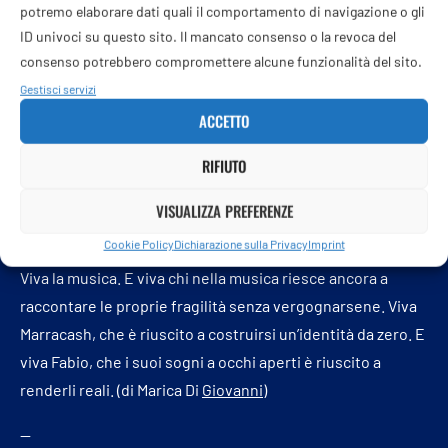
davvero tutto ciò che sognavi. E forse, a volte, basterebbe
potremo elaborare dati quali il comportamento di navigazione o gli
guardare gli occhi di una madre orgogliosa per capire fino
ID univoci su questo sito. Il mancato consenso o la revoca del
consenso potrebbero compromettere alcune funzionalità del sito.
in fondo cosa si è diventati. Marracash è questo. E molto
Gestisci servizi
altro. Lui lo sa. Fabio forse lo sta ancora capendo. Ma una
ACCETTO
cosa è certa: l’oblio non gli appartiene. La sua storia è
ancora all’inizio.
RIFIUTO
Arriveranno altri album, altri successi, altri pezzi di vita da
VISUALIZZA PREFERENZE
raccontare. Lui sta ancora scrivendo il suo libro. Noi,
Cookie Policy
Dichiarazione sulla Privacy
Imprint
forse, siamo solo a metà. Ma sì, l’oblio non gli appartiene.
Viva la musica. E viva chi nella musica riesce ancora a
raccontare le proprie fragilità senza vergognarsene. Viva
Marracash, che è riuscito a costruirsi un’identità da zero. E
viva Fabio, che i suoi sogni a occhi aperti è riuscito a
renderli reali. (di Marica Di
Giovanni
)
—