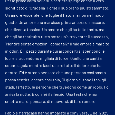
Per la prima volta nella sua carriera spiega anche il vero
significato di ‘Crudelia’. Forse il suo brano più streammato.
Un amore viscerale, che toglie il fiato, ma non nel modo
giusto. Un amore che marcisce prima ancora di nascere,
che diventa tossico. Un amore che gli ha tolto tanto, ma
che gli ha restituito tutto sotto un’altra veste: il successo.
“Mentire senza emozioni, come fai?/ Il mio amore è marcito
in odio”. È il pezzo durante cui ai concerti si spengono le
luci e si accendono migliaia di torce. Quello che canti a
squarciagola mentre lasci uscire tutto il dolore che hai
dentro. Ed è strano pensare che una persona così amata
possa sentirsi ancora così sola. Di giorno ci sono i fan, gli
stadi, l’affetto, le persone che ti vedono come un idolo. Poi
arriva la notte. E con lei il silenzio. Una testa che non
smette mai di pensare, di muoversi, di fare rumore.
Fabio e Marracash hanno imparato a convivere. E nel 2025