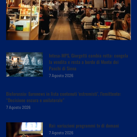
Intesa-MPS, Giorgetti cambia rotta: congela
la vendita e resta a bordo di Monte dei
Paschi di Siena
7 Agosto 2026
Bielorussia: Euronews in lista contenuti ‘estremisti’, l’emittente:
“Decisione oscura e unilaterale”
7 Agosto 2026
Rai: variazioni programmi tv di domani
7 Agosto 2026