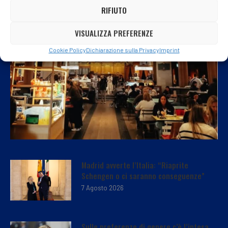
RIFIUTO
VISUALIZZA PREFERENZE
Cookie Policy
Dichiarazione sulla Privacy
Imprint
Madrid avverte l’Italia: “Riaprite
Schengen o ci saranno conseguenze”
7 Agosto 2026
Sulle preferenze di genere c’è l’intesa