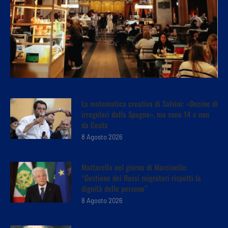
La matematica creativa di Salvini: «Decine di
irregolari dalla Spagna», ma sono 14 e non
da Ceuta
8 Agosto 2026
Mattarella nel giorno di Marcinelle:
“Gestione dei flussi migratori rispetti la
dignità delle persone”
8 Agosto 2026