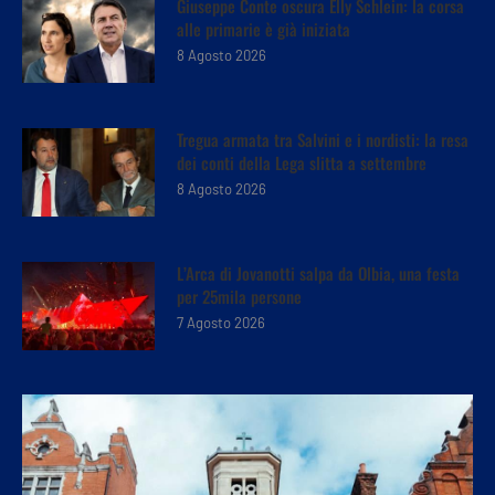
Giuseppe Conte oscura Elly Schlein: la corsa
alle primarie è già iniziata
8 Agosto 2026
Tregua armata tra Salvini e i nordisti: la resa
dei conti della Lega slitta a settembre
8 Agosto 2026
L’Arca di Jovanotti salpa da Olbia, una festa
per 25mila persone
7 Agosto 2026