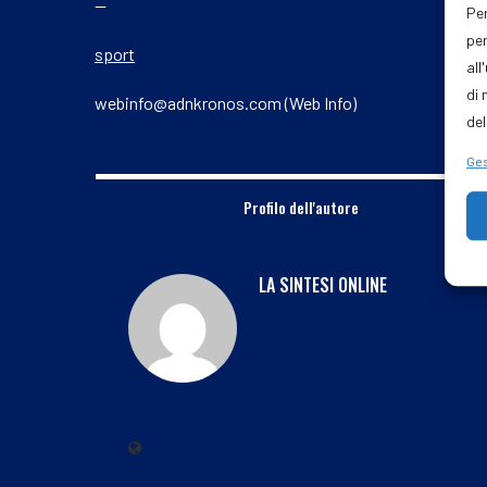
—
Per
per
sport
all
di 
webinfo@adnkronos.com (Web Info)
del
Ges
Profilo dell'autore
LA SINTESI ONLINE