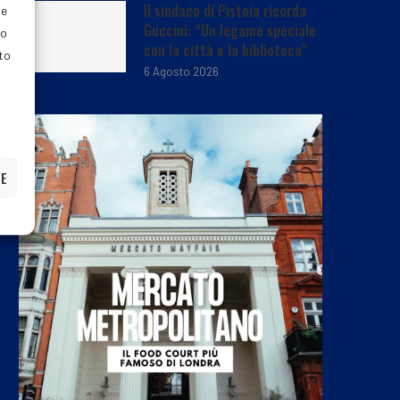
Il sindaco di Pistoia ricorda
ie
Guccini: “Un legame speciale
do
con la città e la biblioteca”
nto
6 Agosto 2026
ZE