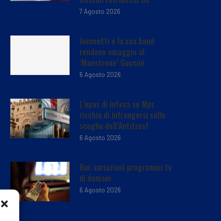
7 Agosto 2026
Jovanotti e la sua band
rendono omaggio al
‘Maestrone’ Guccini
6 Agosto 2026
L’opas di Intesa su Mps
rischia di infrangersi sullo
scoglio dell’Antitrust
6 Agosto 2026
Rai: variazioni programmi tv
di domani
6 Agosto 2026