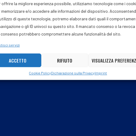
 offrire la migliore esperienza possibile, utilizziamo tecnologie come i cook
 memorizzare e/o accedere alle informazioni del dispositivo. Acconsenten
'utilizzo di queste tecnologie, potremo elaborare dati quali il comportame
navigazione o gli ID univoci su questo sito. Il mancato consenso o la revoca
 consenso potrebbero compromettere alcune funzionalità del sito.
tisci servizi
Post dell'autore
ACCETTO
RIFIUTO
VISUALIZZA PREFEREN
Cookie Policy
Dichiarazione sulla Privacy
Imprint