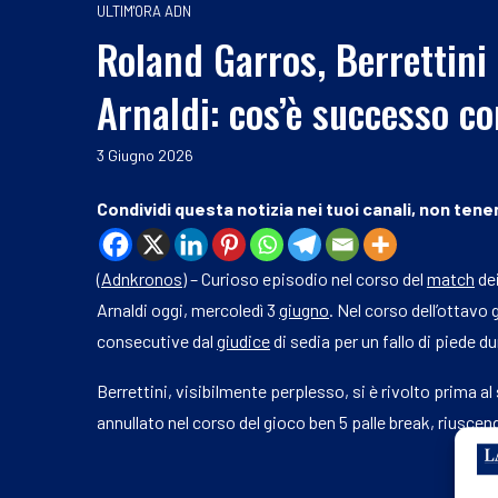
ULTIM'ORA ADN
Roland Garros, Berrettini
Arnaldi: cos’è successo co
3 Giugno 2026
Condividi questa notizia nei tuoi canali, non tener
(
Adnkronos
) – Curioso episodio nel corso del
match
dei
Arnaldi oggi, mercoledì 3
giugno
. Nel corso dell’ottavo
consecutive dal
giudice
di sedia per un fallo di piede du
Berrettini, visibilmente perplesso, si è rivolto prima al
annullato nel corso del gioco ben 5 palle break, riuscend