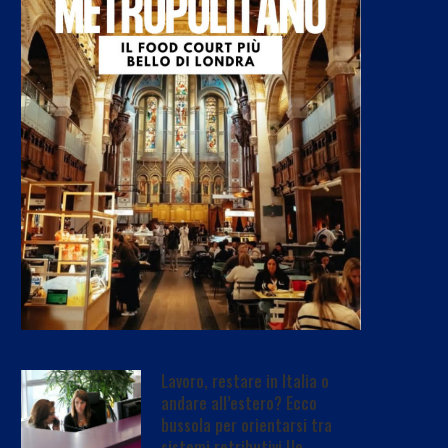
Lavoro, restare in Italia o
andare all’estero? Ecco
bussola per orientarsi tra
sistemi retributivi Ue