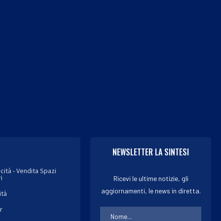
Caldo africano, tregua vicina?
Ossa fragili dopo i 30 a
Nel weekend scendono i...
Ecco i...
7 Agosto 2026
6 Agosto 2026
NEWSLETTER LA SINTESI
icità - Vendita Spazi
i
Ricevi le ultime notizie, gli
aggiornamenti, le news in diretta.
ità
r