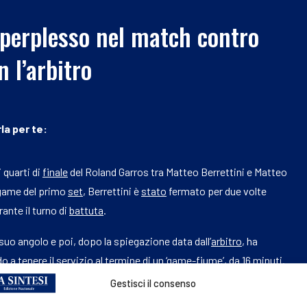
 perplesso nel match contro
n l’arbitro
la per te:
 quarti di
finale
del Roland Garros tra Matteo Berrettini e Matteo
 game del primo
set
, Berrettini è
stato
fermato per due volte
rante il turno di
battuta
.
 suo angolo e poi, dopo la spiegazione data dall’
arbitro
, ha
o a tenere il servizio al termine di un ‘game-fiume’, da 16 minuti.
Gestisci il consenso