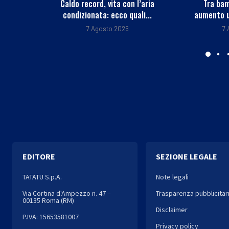
l’aria
Tra bambini e ragazzi in
Ucraina, il
li...
aumento uso psicofarmaci,...
passa d
7 Agosto 2026
7
EDITORE
SEZIONE LEGALE
TATATU S.p.A.
Note legali
Via Cortina d'Ampezzo n. 47 –
Trasparenza pubblicitar
00135 Roma (RM)
Disclaimer
P.IVA: 15653581007
Privacy policy