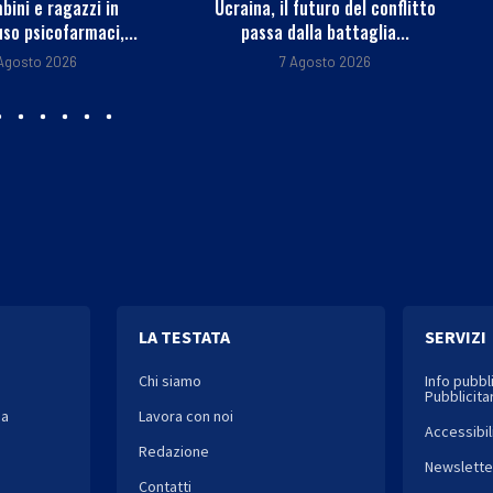
 futuro del conflitto
Perché desideriamo cibi dolci?
alla battaglia...
Una risposta c’è e...
 Agosto 2026
7 Agosto 2026
LA TESTATA
SERVIZI
Chi siamo
Info pubbl
Pubblicitar
ia
Lavora con noi
Accessibil
Redazione
Newslette
Contatti