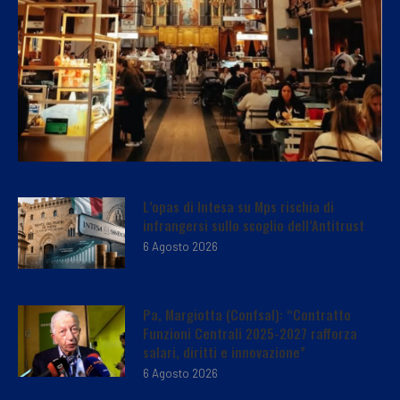
L’opas di Intesa su Mps rischia di
infrangersi sullo scoglio dell’Antitrust
6 Agosto 2026
Pa, Margiotta (Confsal): “Contratto
Funzioni Centrali 2025-2027 rafforza
salari, diritti e innovazione”
6 Agosto 2026