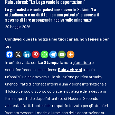
Rula Jebreal: “La Lega vuole le deportazioni”
La giornalista israelo-palestinese avverte Salvini: “La
cittadinanza è un diritto, non una patente” e accusa il
governo di fare propaganda nociva sulle minoranze
20 Maggio 2026
Condividi questa notizia nei tuoi canali, non tenerla per
te:
In un’intervista con
La Stampa
, la nota
giornalista
e
scrittrice israeolo-palestinese
Rula Jebreal
traccia
un’analisi lucida e severa sulla situazione politica attuale,
unendo i fatti di cronaca interni a una visione internazionale.
Il fulcro del suo discorso colpisce le strategie della
destra
in
Italia
soprattutto dopo l’attentato di Modena. Secondo
Jebreal, infatti, l’ipotesi del rimpatrio forzato per gli stranieri
“sembra evocare il modello israeliano della deportazione su