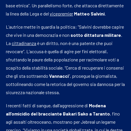
base etnica”. Un parallelismo forte, che attacca direttamente
la linea della Lega e del
vicepremier
Matteo Salvini
.
L’autrice mette in guardia la politica: “Salvini dovrebbe capire
che vive in una democrazia e non
sotto dittatura militare
.
La
cittadinanza
è un diritto, non è una patente che puoi
revocare”. L’accusa è quella di agire per fini elettorali,
sfruttando le paure della popolazione per racimolare voti a
scapito della stabilità sociale. “Cerca di recuperare i consensi
che gli sta sottraendo
Vannacci
”, prosegue la giornalista,
sottolineando come la retorica del governo sia dannosa per la
sicurezza nazionale stessa.
I recenti fatti di sangue, dall’aggressione di
Modena
all’omicidio del bracciante Bakari Sako a Taranto
, fino
agli assalti oltreoceano, mostrano per Jebreal un legame
preciso. “Viviamo in una società globalizzata, in cui le destre