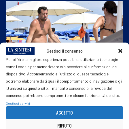
Gestisci il consenso
Per offrire la migliore esperienza possibile, utilizziamo tecnologie
come i cookie per memorizzare e/o accedere alle informazioni del
dispositivo. Acconsentendo all'utilizzo di queste tecnologie,
potremo elaborare dati quali il comportamento di navigazione o gli
La politica in vacanza: dove vanno Meloni, Salvini,...
ID univoci su questo sito. Il mancato consenso o la revoca del
consenso potrebbero compromettere alcune funzionalità del sito.
6 Agosto 2026
Gestisci servizi
ACCETTO
RIFIUTO