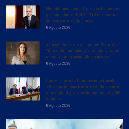
Mediobanca, semestre record: i numeri
parlano chiaro, Melzi d’Eril è rimasto
concentrato sul business
6 Agosto 2026
Attacchi hacker e Ai, Taddeo (Oxford):
“Non abbiamo ancora visto nulla, serve
un nuovo approccio alla sicurezza”
6 Agosto 2026
Conte scuote la Commissione Covid:
«Mascherine contraffatte dalla società
alla quale il governo Meloni ha dato 100
milioni»
6 Agosto 2026