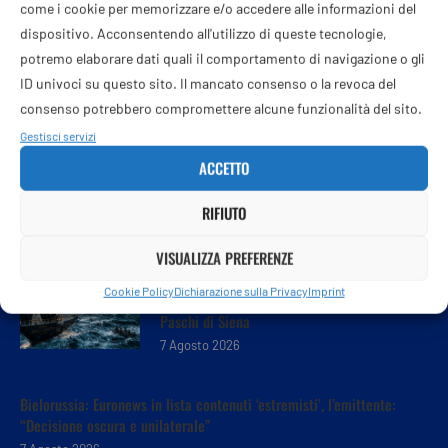
come i cookie per memorizzare e/o accedere alle informazioni del
dispositivo. Acconsentendo all'utilizzo di queste tecnologie,
potremo elaborare dati quali il comportamento di navigazione o gli
ID univoci su questo sito. Il mancato consenso o la revoca del
consenso potrebbero compromettere alcune funzionalità del sito.
Gestisci servizi
ACCETTO
RIFIUTO
VISUALIZZA PREFERENZE
Intesa-MPS, Giorgetti cambia rotta: congela
Cookie Policy
Dichiarazione sulla Privacy
Imprint
la vendita e resta a bordo di Monte dei
Paschi di Siena
7 Agosto 2026
Bielorussia: Euronews in lista contenuti ‘estremisti’, l’emittente:
“Decisione oscura e unilaterale”