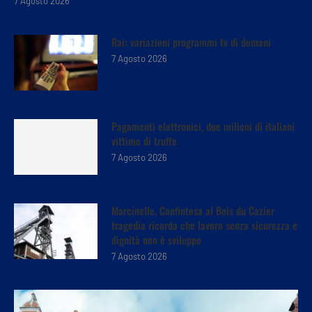
7 Agosto 2026
Rai: variazioni programmi tv di domani
7 Agosto 2026
Pagamenti elettronici, due milioni di italiani
vittime di truffe
7 Agosto 2026
Marcinelle, Confintesa al Bois du Cazier
tragedia ricorda che lavoro senza sicurezza e
dignità non è sviluppo
7 Agosto 2026