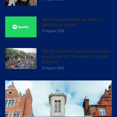
Spotify testa un comando per saltare la
pubblicità nei podcast
10 Agosto 2026
Migranti, promotore regolarizzazione Spagna
accusa leader Ue: ‘Siete caduti in trappola
geopolitica’
10 Agosto 2026