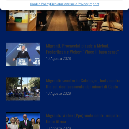
Cookie Policy
Dichiarazione sulla Privacy
Imprint
Migranti, Procaccini plaude a Meloni,
Frederiksen e Weber: “Vince il buon senso”
10 Agosto 2026
Migranti: scontro in Catalogna, Junts contro
Illa sul ricollocamento dei minori di Ceuta
10 Agosto 2026
Migranti: Weber (Ppe) vuole centri rimpatrio
Ue in Africa
10 Agosto 2026