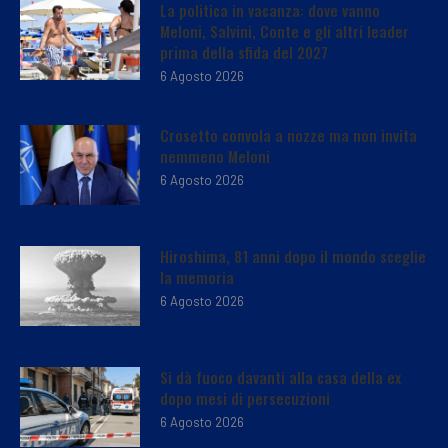
La politica in vacanza: dove vanno
Meloni, Salvini, Conte e gli altri leader
prima della sfida del 2027
6 Agosto 2026
Crosetto convola a nozze ma non invita
nemmeno Meloni
6 Agosto 2026
Hiroshima, 81 anni dopo il mondo sceglie
la memoria
6 Agosto 2026
Si dà fuoco davanti alla casa della ex
dopo mesi di persecuzioni
6 Agosto 2026