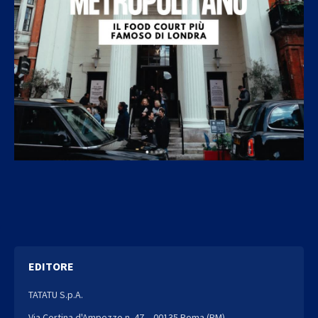
EDITORE
TATATU S.p.A.
Via Cortina d'Ampezzo n. 47 – 00135 Roma (RM)