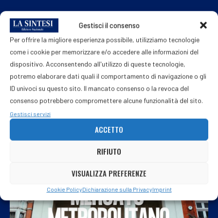
«Oh partigiano, portali via». Quando
Gestisci il consenso
Francesco Guccini si scagliò contro
Per offrire la migliore esperienza possibile, utilizziamo tecnologie
Salvini e Meloni
come i cookie per memorizzare e/o accedere alle informazioni del
6 Agosto 2026
dispositivo. Acconsentendo all'utilizzo di queste tecnologie,
potremo elaborare dati quali il comportamento di navigazione o gli
ID univoci su questo sito. Il mancato consenso o la revoca del
consenso potrebbero compromettere alcune funzionalità del sito.
Gestisci servizi
ACCETTO
RIFIUTO
VISUALIZZA PREFERENZE
Cookie Policy
Dichiarazione sulla Privacy
Imprint