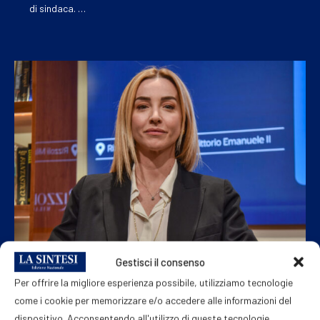
di sindaca. …
Gestisci il consenso
POLITICA
Per offrire la migliore esperienza possibile, utilizziamo tecnologie
Silvia Salis: “Io candidata anti-Meloni? Se
come i cookie per memorizzare e/o accedere alle informazioni del
dispositivo. Acconsentendo all'utilizzo di queste tecnologie,