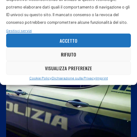
me lo chiedono lo prendo in considerazione”
potremo elaborare dati quali il comportamento di navigazione o gli
10 Aprile 2026
ID univoci su questo sito. Il mancato consenso o la revoca del
consenso potrebbero compromettere alcune funzionalità del sito.
La sindaca di Genova Silvia Salis si esprime sulle elezioni
Gestisci servizi
nazionali: “Di fronte a una richiesta unificante non posso dire
…
ACCETTO
RIFIUTO
VISUALIZZA PREFERENZE
Cookie Policy
Dichiarazione sulla Privacy
Imprint