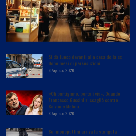
Si dà fuoco davanti alla casa della ex
dopo mesi di persecuzioni
6 Agosto 2026
«Oh partigiano, portali via». Quando
Francesco Guccini si scagliò contro
Salvini e Meloni
6 Agosto 2026
Sui monopattini arriva la stangata