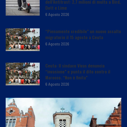
dell’Antitrust: 2,7 milioni di multa a Bird,
Dott e Lime
6 Agosto 2026
“Pienamente credibile” un nuovo assalto
migratorio il 15 agosto a Ceuta
6 Agosto 2026
Ceuta: Il sindaco Vivas denuncia
“invasione” e punta il dito contro il
Marocco. “Non è finita”
6 Agosto 2026