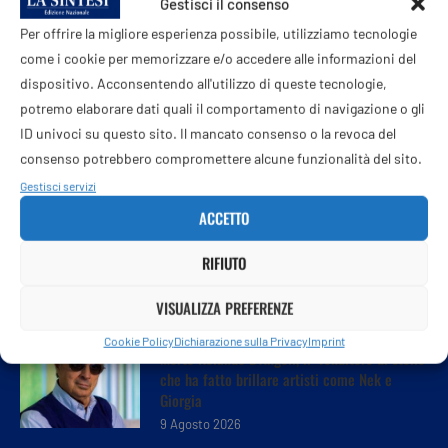
Gestisci il consenso
Per offrire la migliore esperienza possibile, utilizziamo tecnologie
come i cookie per memorizzare e/o accedere alle informazioni del
dispositivo. Acconsentendo all'utilizzo di queste tecnologie,
potremo elaborare dati quali il comportamento di navigazione o gli
ID univoci su questo sito. Il mancato consenso o la revoca del
consenso potrebbero compromettere alcune funzionalità del sito.
Gestisci servizi
ACCETTO
RIFIUTO
VISUALIZZA PREFERENZE
Cookie Policy
Dichiarazione sulla Privacy
Imprint
Morto Rolando D’Angeli, il ‘venditore di stelle’
che ha fatto brillare artisti come Nek e
Giorgia
9 Agosto 2026