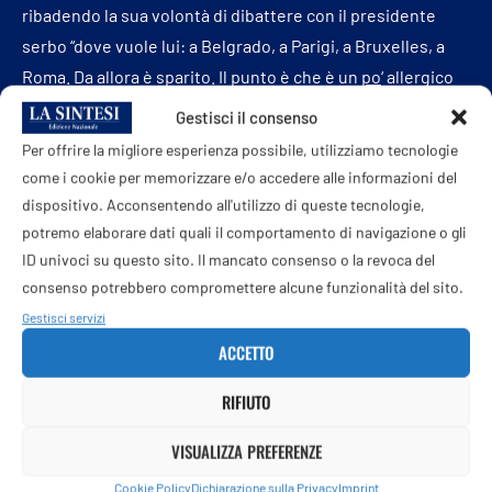
ribadendo la sua volontà di dibattere con il presidente
serbo “dove vuole lui: a Belgrado, a Parigi, a Bruxelles, a
Roma. Da allora è sparito. Il punto è che è un
po
‘ allergico
alla critica perché non è abituato”, chiosa. (di Otto
Gestisci il consenso
Lanzavecchia)
Per offrire la migliore esperienza possibile, utilizziamo tecnologie
come i cookie per memorizzare e/o accedere alle informazioni del
—
dispositivo. Acconsentendo all'utilizzo di queste tecnologie,
potremo elaborare dati quali il comportamento di navigazione o gli
internazionale/esteri
ID univoci su questo sito. Il mancato consenso o la revoca del
webinfo@adnkronos.com (Web Info)
consenso potrebbero compromettere alcune funzionalità del sito.
Gestisci servizi
ACCETTO
Profilo dell'autore
Post dell'autore
RIFIUTO
VISUALIZZA PREFERENZE
Cookie Policy
Dichiarazione sulla Privacy
Imprint