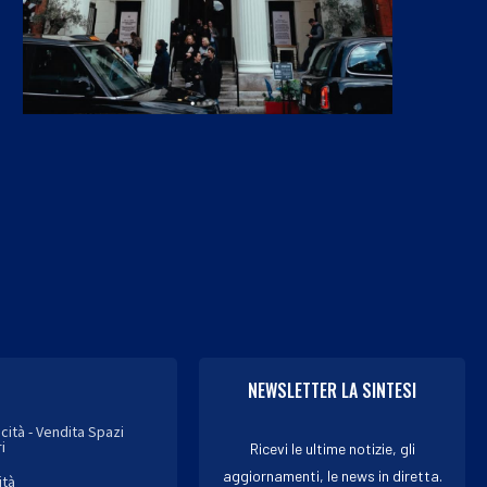
‘La Ruota della Fortuna’
Usa, stangata per Meta: 
festeggia i 70 anni...
pagare 567 milioni..
7 Agosto 2026
7 Agosto 2026
NEWSLETTER LA SINTESI
icità - Vendita Spazi
i
Ricevi le ultime notizie, gli
aggiornamenti, le news in diretta.
ità