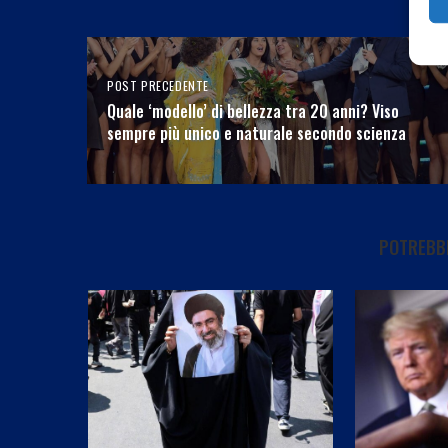
POST PRECEDENTE
Quale ‘modello’ di bellezza tra 20 anni? Viso
sempre più unico e naturale secondo scienza
POTREBBE