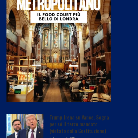
Trump frena su Vance. Sogna
per sé il terzo mandato
(vietato dalla Costituzione)