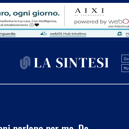
Go
Mo
oni parlano per me. De