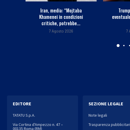
aba
Trump: “Favorevole a
Gerry Sc
oni
eventuale incriminazione di
r
..
Fauci”
7
7 Agosto 2026
EDITORE
SEZIONE LEGALE
TATATU S.p.A.
Note legali
Via Cortina d'Ampezzo n. 47 –
Trasparenza pubblicitar
00135 Roma (RM)