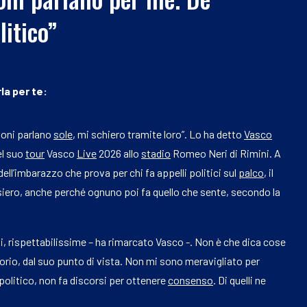
litico”
la per te:
nzoni parlano
sole
, mi schiero tramite loro”. Lo ha detto
Vasco
el suo
tour
Vasco
Live
2026 allo
stadio
Romeo Neri di Rimini. A
dell’imbarazzo che prova per chi fa appelli politici sul
palco
, il
siero, anche perché ognuno poi fa quello che sente, secondo la
li, rispettabilissime – ha rimarcato Vasco -. Non è che dica cose
rio, dal suo punto di vista. Non mi sono meravigliato per
 politico, non fa discorsi per ottenere
consenso
. Di quelli ne