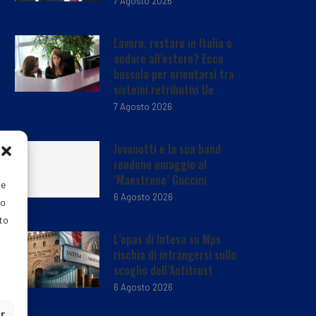
7 Agosto 2026
Lavoro, restare in Italia o
andare all’estero? Ecco
bussola per orientarsi tra
sistemi retributivi Ue
7 Agosto 2026
Jovanotti e la sua band
rendono omaggio al
‘Maestrone’ Guccini
ie
6 Agosto 2026
do
nto
L’opas di Intesa su Mps
rischia di infrangersi sullo
scoglio dell’Antitrust
6 Agosto 2026