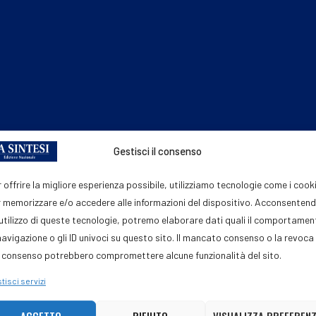
Gestisci il consenso
Post dell'autore
 offrire la migliore esperienza possibile, utilizziamo tecnologie come i cook
 memorizzare e/o accedere alle informazioni del dispositivo. Acconsenten
'utilizzo di queste tecnologie, potremo elaborare dati quali il comportame
navigazione o gli ID univoci su questo sito. Il mancato consenso o la revoca
 consenso potrebbero compromettere alcune funzionalità del sito.
tisci servizi