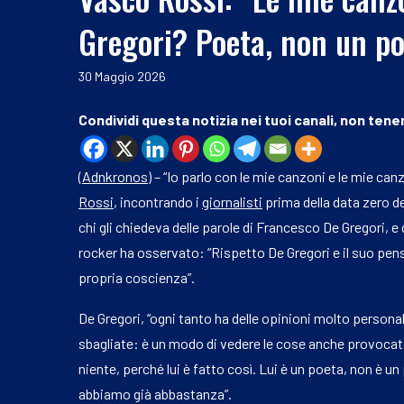
Gregori? Poeta, non un po
30 Maggio 2026
Condividi questa notizia nei tuoi canali, non tener
(
Adnkronos
) – “Io parlo con le mie canzoni e le mie ca
Rossi
, incontrando i
giornalisti
prima della data zero d
chi gli chiedeva delle parole di Francesco De Gregori, e 
rocker ha osservato: “Rispetto De Gregori e il suo pen
propria coscienza”.
De Gregori, “ogni tanto ha delle opinioni molto persona
sbagliate: è un modo di vedere le cose anche provocato
niente, perché lui è fatto così. Lui è un poeta, non è un
abbiamo già abbastanza”.