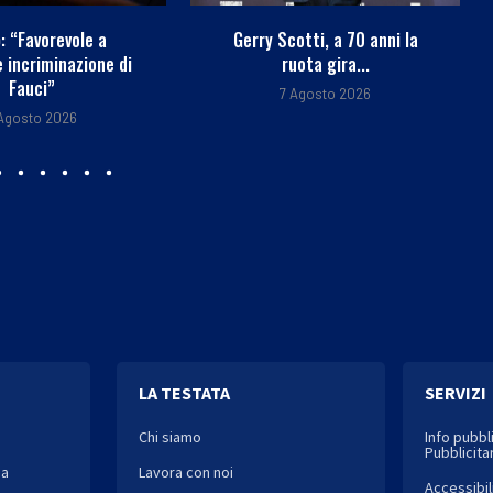
otti, a 70 anni la
Paghi con la carta in vacanza?
uota gira...
10 consigli...
 Agosto 2026
7 Agosto 2026
LA TESTATA
SERVIZI
Chi siamo
Info pubbl
Pubblicitar
ia
Lavora con noi
Accessibil