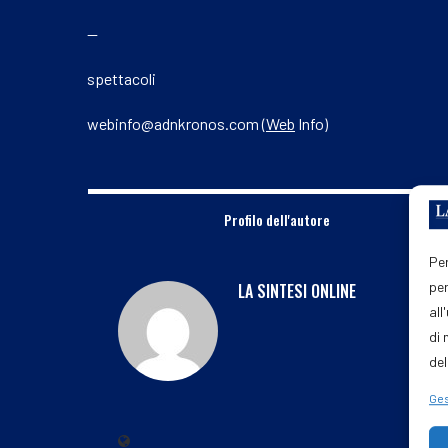
—
spettacoli
webinfo@adnkronos.com (
Web
Info)
Profilo dell'autore
Per
per
LA SINTESI ONLINE
all
di 
del
Ges