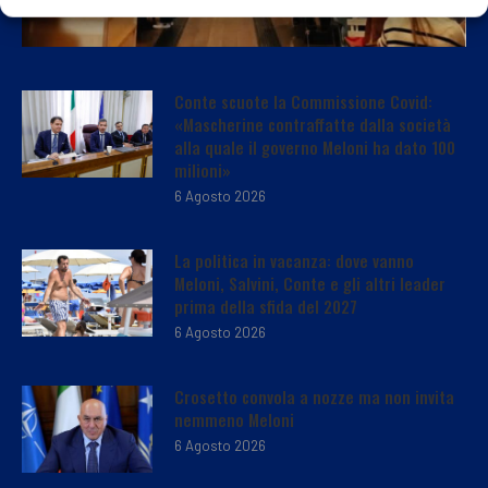
Conte scuote la Commissione Covid:
«Mascherine contraffatte dalla società
alla quale il governo Meloni ha dato 100
milioni»
6 Agosto 2026
La politica in vacanza: dove vanno
Meloni, Salvini, Conte e gli altri leader
prima della sfida del 2027
6 Agosto 2026
Crosetto convola a nozze ma non invita
nemmeno Meloni
6 Agosto 2026