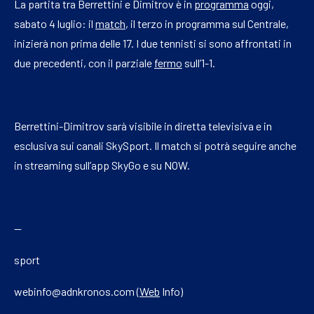
La partita tra Berrettini e Dimitrov è in
programma
oggi,
sabato 4 luglio: il
match
, il terzo in programma sul Centrale,
inizierà non prima delle 17. I due tennisti si sono affrontati in
due precedenti, con il parziale
fermo
sull’1-1.
Berrettini-Dimitrov sarà visibile in diretta televisiva e in
esclusiva sui canali SkySport. Il match si potrà seguire anche
in streaming sull’app SkyGo e su NOW.
—
sport
webinfo@adnkronos.com (
Web
Info)