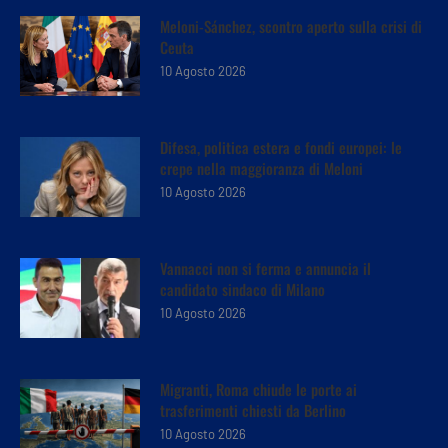
Meloni-Sánchez, scontro aperto sulla crisi di
Ceuta
10 Agosto 2026
Difesa, politica estera e fondi europei: le
crepe nella maggioranza di Meloni
10 Agosto 2026
Vannacci non si ferma e annuncia il
candidato sindaco di Milano
10 Agosto 2026
Migranti, Roma chiude le porte ai
trasferimenti chiesti da Berlino
10 Agosto 2026