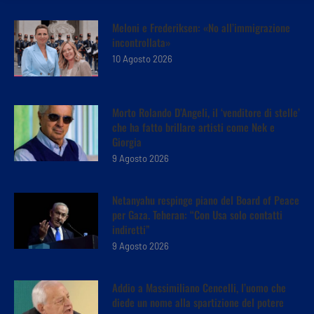
Meloni e Frederiksen: «No all’immigrazione
incontrollata»
10 Agosto 2026
Morto Rolando D’Angeli, il ‘venditore di stelle’
che ha fatto brillare artisti come Nek e
Giorgia
9 Agosto 2026
Netanyahu respinge piano del Board of Peace
per Gaza. Teheran: “Con Usa solo contatti
indiretti”
9 Agosto 2026
Addio a Massimiliano Cencelli, l’uomo che
diede un nome alla spartizione del potere