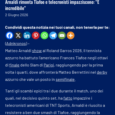
Arnaldi rimonta Tiafoe e telecronisti impazziscono: “È
incredibile”
2 Giugno 2026
Condividi questa notizia nei tuoi canali, non tenerla per te:
(
Adnkronos
) –
Matteo Arnaldi
show
al Roland Garros 2026. Il tennista
azzurro ha battuto l’americano Frances Tiafoe negli ottavi
di
finale
dello Slam di
Parigi
, raggiungendo per la prima
volta i quarti, dove affronterà Matteo Berrettini nel
derby
azzurro che vale un posto in
semifinale
.
Tanti gli scambi epici tra i due durante il match, uno dei
quali, nel decisivo quinto set, ha
fatto
impazzire i
telecronisti americani di TNT Sports. Arnaldi è riuscito a
resistere a ben due smash di Tiafoe, raggiungendo la